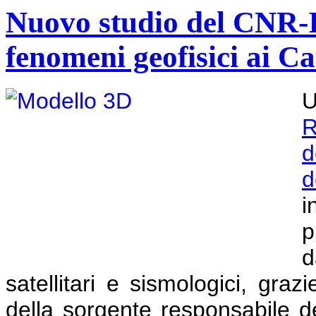
Nuovo studio del CNR-I
fenomeni geofisici ai C
U
R
d
d
i
p
d
satellitari e sismologici, graz
della sorgente responsabile d