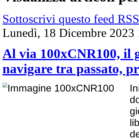
Sottoscrivi questo feed RS
Lunedì, 18 Dicembre 2023 
Al via 100xCNR100, il g
navigare tra passato, p
I
d
g
li
d