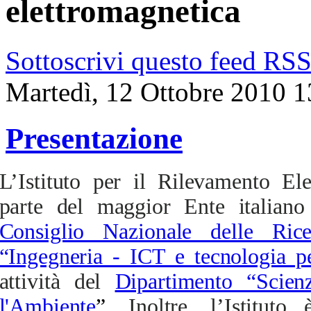
elettromagnetica
Sottoscrivi questo feed RS
Martedì, 12 Ottobre 2010 1
Presentazione
L’Istituto per il Rilevamento El
parte del maggior Ente italiano 
Consiglio Nazionale delle Rice
“Ingegneria - ICT e tecnologia pe
attività del
Dipartimento “Scien
l'Ambiente
”.
Inoltre, l’Istitut