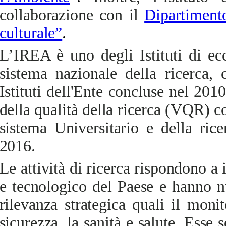
collaborazione con il
Dipartiment
culturale”
.
L’IREA è uno degli Istituti di ec
sistema nazionale della ricerca,
c
Istituti dell'Ente concluse nel 2010
della qualità della ricerca (VQR) c
sistema Universitario e della ri
2016.
Le attività di ricerca rispondono a 
e tecnologico del Paese e hanno n
rilevanza strategica quali il monit
sicurezza, la sanità e salute. Esse