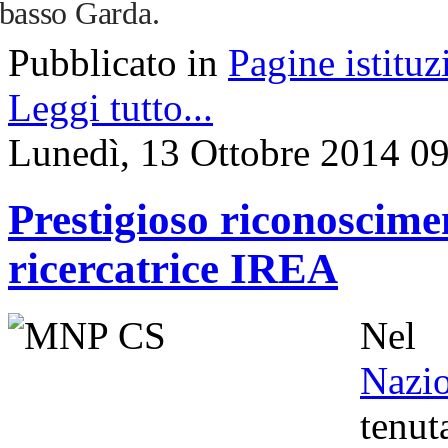
basso Garda.
Pubblicato in
Pagine istituz
Leggi tutto...
Lunedì, 13 Ottobre 2014 0
Prestigioso riconoscime
ricercatrice IREA
Nel
Nazi
tenu