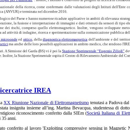
azionale della ricerca,
come confermato dalle valutazioni degli Istituti dell'Ente co
cerca (ANVUR) e terminata nel dicembre 2016.
logico del Paese e hanno numerose ricadute applicative in ambiti di rilevanza strategica
azione, la fusione e interpretazione di immagini e dati ottenuti da sensori di tipo elet
azione dei rischi, compreso quello elettromagnetico. Inoltre, vengono sviluppate meto
ad attività di indagine, ricerca e sperimentazione sulla comunicazione pubblica della
a microonde
ed
ottico
, della
diagnostica elettromagnetica
dell’ambiente e del territor
netici
ma anche delle loro possibili applicazioni in ambito medico, che rendono l'IREA
ri. A Sirmione del Garda (BS) vi è poi la
Stazione Sperimentale “Eugenio Zilioli”
do
e. Inoltre, la Stazione Sperimentale ospita il Centro di Rilevamento Ambientale del Com
ricercatrice IREA
la
XX Riunione Nazionale di Elettromagnetismo
tenutasi a Padova dal 
stata insignita insieme all’ing. Martina Bevacqua, studentessa di dottor
restigioso riconoscimento conferito dalla SIEm (
Società Italiana di Ele
i 35 anni.
tato conferito al lavoro 'Exploiting compressive sensing in Magnetic