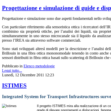
Progettazione e simulazione di guide e dispo
Progettazione e simulazione sono due aspetti fondamentali nello svilup
Con particolare riferimento alla sensoristica ottica i ricercatori del
combinino sia proprietà ottiche, per l’analisi dei liquidi, sia propri
simultaneamente in uno stesso microcanale sia il liquido da analizzare 
presso l’IREA sia attraverso software commerciali.
Sono stati sviluppati altresì modelli per la descrizione e l’analisi de
Brillouin in una fibra ottica mononomodale tenendo in conto anche dei
sensori distribuiti in fibra ottica basati sullo scattering di Brillouin c
Pubblicato in
Elenco metodologie
Leggi tutto...
Lunedì, 12 Dicembre 2011 12:23
ISTIMES
Integrated System for Transport Infrastructures surv
Il progetto ISTIMES mira alla realizzazione di un co
grado di rilevare spostamenti e dislocazioni, fenomeni