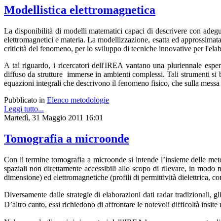
Modellistica elettromagnetica
La disponibilità di modelli matematici capaci di descrivere con adegu
elettromagnetici e materia. La modellizzazione, esatta ed approssimata
criticità del fenomeno, per lo sviluppo di tecniche innovative per l'el
A tal riguardo, i ricercatori dell'IREA vantano una pluriennale esp
diffuso da strutture immerse in ambienti complessi. Tali strumenti si b
equazioni integrali che descrivono il fenomeno fisico, che sulla messa a
Pubblicato in
Elenco metodologie
Leggi tutto...
Martedì, 31 Maggio 2011 16:01
Tomografia a microonde
Con il termine tomografia a microonde si intende l’insieme delle metod
spaziali non direttamente accessibili allo scopo di rilevare, in modo
dimensione) ed elettromagnetiche (profili di permittività dielettrica, co
Diversamente dalle strategie di elaborazioni dati radar tradizionali, g
D’altro canto, essi richiedono di affrontare le notevoli difficoltà insit