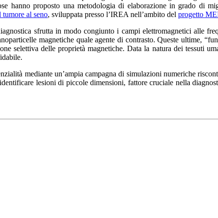
ose hanno proposto una metodologia di elaborazione in grado di migl
 tumore al seno
, sviluppata presso l’IREA nell’ambito del
progetto M
diagnostica sfrutta in modo congiunto i campi elettromagnetici alle f
anoparticelle magnetiche quale agente di contrasto. Queste ultime, “fu
zione selettiva delle proprietà magnetiche. Data la natura dei tessuti 
idabile.
enzialità mediante un’ampia campagna di simulazioni numeriche riscontra
 identificare lesioni di piccole dimensioni, fattore cruciale nella diagn