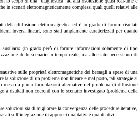
con lo scopo di una "diagnostica" ad alta risoluzione quasi real-time e
he in scenari elettromagneticamente complessi quali quelli relativi alle
 della diffusione elettromagnetica ed è in grado di fornire risultati
blemi inversi lineari, sono stati ampiamente caratterizzati per quanto
e ausiliario (in grado però di fornire informazioni solamente di tipo
zzazione dello scenario in tempo reale, ma allo stato necessitano di
esaustive sulle proprietà elettromagnetiche dei bersagli a spese di una
la soluzione di un problema non lineare e mal posto, tali strategie si
no messo a punto formulazioni alternative del problema di diffusione
go a risultati non coerenti con lo scenario investigato (problema della
se soluzioni sia di migliorare la convergenza delle procedure iterative,
ati sull’integrazione di approcci qualitativi e quantitativi.