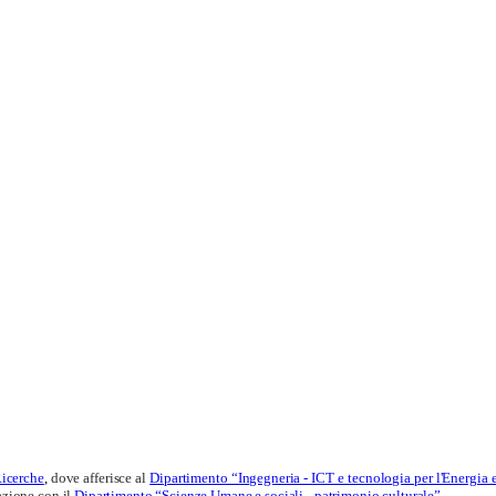
Ricerche
,
dove afferisce al
Dipartimento “Ingegneria - ICT e tecnologia per l'Energia 
razione con il
Dipartimento “Scienze Umane e sociali - patrimonio culturale”
.