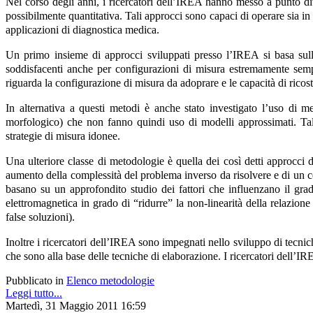
Nel corso degli anni, i ricercatori dell’IREA hanno messo a punto dive
possibilmente quantitativa. Tali approcci sono capaci di operare sia in
applicazioni di diagnostica medica.
Un primo insieme di approcci sviluppati presso l’IREA si basa sulla 
soddisfacenti anche per configurazioni di misura estremamente semplif
riguarda la configurazione di misura da adoprare e le capacità di ricost
In alternativa a questi metodi è anche stato investigato l’uso di me
morfologico) che non fanno quindi uso di modelli approssimati. Tali
strategie di misura idonee.
Una ulteriore classe di metodologie è quella dei così detti approcci d
aumento della complessità del problema inverso da risolvere e di un c
basano su un approfondito studio dei fattori che influenzano il gra
elettromagnetica in grado di “ridurre” la non-linearità della relazion
false soluzioni).
Inoltre i ricercatori dell’IREA sono impegnati nello sviluppo di tecnic
che sono alla base delle tecniche di elaborazione. I ricercatori dell’IR
Pubblicato in
Elenco metodologie
Leggi tutto...
Martedì, 31 Maggio 2011 16:59