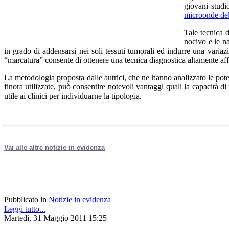
giovani studi
microonde del
Tale tecnica 
nocivo e le n
in grado di addensarsi nei soli tessuti tumorali ed indurre una varia
“marcatura” consente di ottenere una tecnica diagnostica altamente aff
La metodologia proposta dalle autrici, che ne hanno analizzato le pot
finora utilizzate, può consentire notevoli vantaggi quali la capacità di
utile ai clinici per individuarne la tipologia.
Vai alle altre notizie in evidenza
Pubblicato in
Notizie in evidenza
Leggi tutto...
Martedì, 31 Maggio 2011 15:25