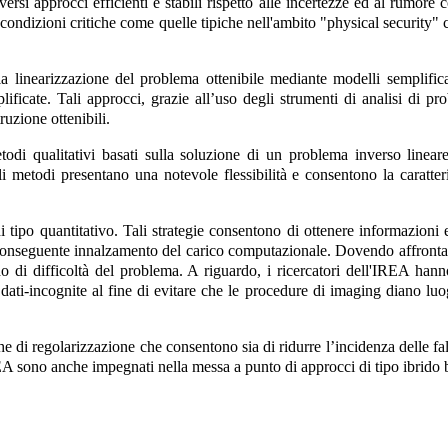
rsi approcci efficienti e stabili rispetto alle incertezze ed al rumore 
 condizioni critiche come quelle tipiche nell'ambito "physical security" c
linearizzazione del problema ottenibile mediante modelli semplificati
icate. Tali approcci, grazie all’uso degli strumenti di analisi di pro
ruzione ottenibili.
todi qualitativi basati sulla soluzione di un problema inverso linear
 metodi presentano una notevole flessibilità e consentono la caratteri
i tipo quantitativo. Tali strategie consentono di ottenere informazioni 
onseguente innalzamento del carico computazionale. Dovendo affrontare 
do di difficoltà del problema. A riguardo, i ricercatori dell'IREA han
e dati-incognite al fine di evitare che le procedure di imaging diano luo
he di regolarizzazione che consentono sia di ridurre l’incidenza delle fal
EA sono anche impegnati nella messa a punto di approcci di tipo ibrido bas