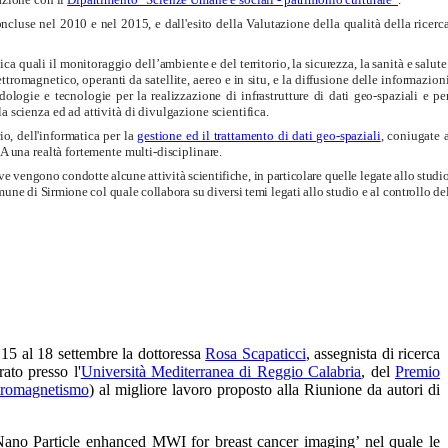
ncluse nel 2010 e nel 2015, e dall'esito della Valutazione della qualità della ricerc
 quali il monitoraggio dell’ambiente e del territorio, la sicurezza, la sanità e salute
tromagnetico, operanti da satellite, aereo e in situ, e la diffusione delle informazion
dologie e tecnologie per la realizzazione di infrastrutture di dati geo-spaziali e pe
 scienza ed ad attività di divulgazione scientifica.
io, dell'informatica per la
gestione ed il trattamento di dati geo-spaziali
, coniugate 
 una realtà fortemente multi-disciplinare.
ve
vengono condotte alcune attività scientifiche, in particolare quelle legate allo studi
une di Sirmione col quale collabora su diversi temi legati allo studio e al controllo de
15 al 18 settembre la dottoressa
Rosa Scapaticci
, assegnista di ricerca
ato presso l'
Università Mediterranea di Reggio Calabria
, del
Premio
ttromagnetismo
) al migliore lavoro proposto alla Riunione da autori di
 Nano Particle enhanced MWI for breast cancer imaging’ nel quale le