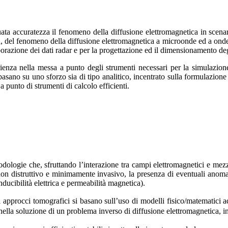
ata accuratezza il fenomeno della diffusione elettromagnetica in scenar
, del fenomeno della diffusione elettromagnetica a microonde ed a onde m
aborazione dei dati radar e per la progettazione ed il dimensionamento de
erienza nella messa a punto degli strumenti necessari per la simulazi
asano su uno sforzo sia di tipo analitico, incentrato sulla formulazione
 punto di strumenti di calcolo efficienti.
ologie che, sfruttando l’interazione tra campi elettromagnetici e mezzi
 non distruttivo e minimamente invasivo, la presenza di eventuali anoma
nducibilità elettrica e permeabilità magnetica).
li approcci tomografici si basano sull’uso di modelli fisico/matematici 
e nella soluzione di un problema inverso di diffusione elettromagnetica, in