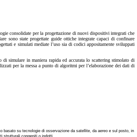
gie consolidate per la progettazione di nuovi dispositivi integrati che
olare sono state progettate guide ottiche integrate capaci di confinare
ogettati e simulati mediate l’uso sia di codici appositamente sviluppati
nto di simulare in maniera rapida ed accurata lo scattering stimolato di
zzati per la messa a punto di algoritmi per l’elaborazione dei dati di
o basato su tecnologie di osservazione da satellite, da aereo e sul posto, in
strutturali congeniti o indotti.