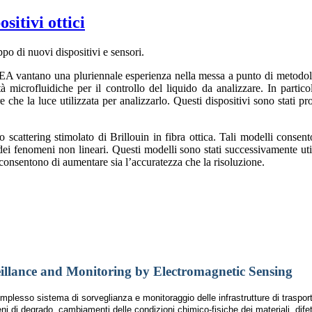
sitivi ottici
po di nuovi dispositivi e sensori.
l’IREA vantano una pluriennale esperienza nella messa a punto di metodolo
età microfluidiche per il controllo del liquido da analizzare. In partic
che la luce utilizzata per analizzarlo. Questi dispositivi sono stati pr
llo scattering stimolato di Brillouin in fibra ottica. Tali modelli conse
 fenomeni non lineari. Questi modelli sono stati successivamente utili
he consentono di aumentare sia l’accuratezza che la risoluzione.
eillance and Monitoring by Electromagnetic Sensing
mplesso sistema di sorveglianza e monitoraggio delle infrastrutture di trasport
 di degrado, cambiamenti delle condizioni chimico-fisiche dei materiali, difetti 