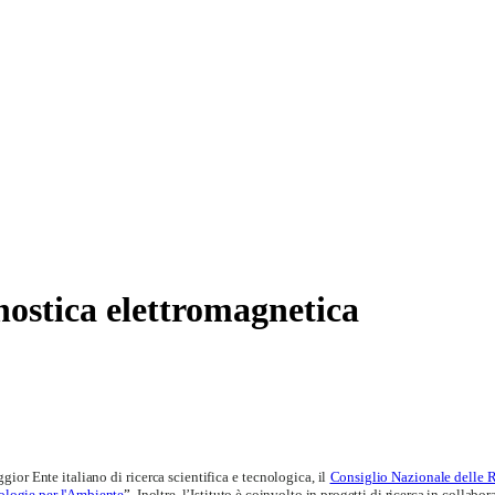
gnostica elettromagnetica
or Ente italiano di ricerca scientifica e tecnologica, il
Consiglio Nazionale delle 
ologie per l'Ambiente
”.
Inoltre, l’Istituto è coinvolto in progetti di ricerca in collabo