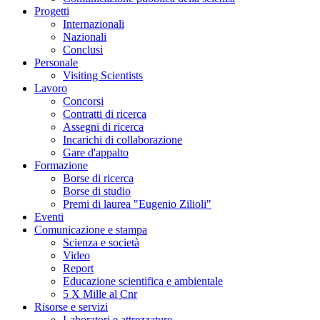
Progetti
Internazionali
Nazionali
Conclusi
Personale
Visiting Scientists
Lavoro
Concorsi
Contratti di ricerca
Assegni di ricerca
Incarichi di collaborazione
Gare d'appalto
Formazione
Borse di ricerca
Borse di studio
Premi di laurea "Eugenio Zilioli"
Eventi
Comunicazione e stampa
Scienza e società
Video
Report
Educazione scientifica e ambientale
5 X Mille al Cnr
Risorse e servizi
Laboratori e attrezzature