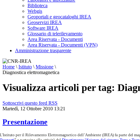
Biblioteca
Webgis
Geoportali e geocataloghi IREA
Geoservizi IREA
Software IREA
Glossario di telerilevamento
Area Riservata - Documenti
Area Riservata - Documenti (VPN)
Amministrazione trasparente
Home
\
Istituto
\
Missione
\
Diagnostica elettromagnetica
Visualizza articoli per tag: Dia
Sottoscrivi questo feed RSS
Martedì, 12 Ottobre 2010 13:21
Presentazione
L’Istituto per il Rilevamento Elettromagnetico dell’Ambiente (IREA) fa parte del maggi
Trasporti
”
e partecipa alle attività del
Dipartimento “Scienze del sistema Terra e Tecn