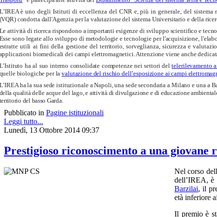
L’IREA è uno degli Istituti di eccellenza del CNR e, più in generale, del sistema n
(VQR) condotta dall'Agenzia per la valutazione del sistema Universitario e della ri
Le attività di ricerca rispondono a importanti esigenze di sviluppo scientifico e tecno
Esse sono legate allo sviluppo di metodologie e tecnologie per l'acquisizione, l'elabor
estratte utili ai fini della gestione del territorio, sorveglianza, sicurezza e valut
applicazioni biomedicali dei campi elettromagnetici. Attenzione viene anche dedicata 
L’Istituto ha al suo interno consolidate competenze nei settori del
telerilevamento 
quelle biologiche per la
valutazione del rischio dell’esposizione ai campi elettromag
L’IREA ha la sua sede istituzionale a Napoli, una sede secondaria a Milano e una a Ba
della qualità delle acque del lago, e attività di divulgazione e di educazione ambiental
territorio del basso Garda.
Pubblicato in
Pagine istituzionali
Leggi tutto...
Lunedì, 13 Ottobre 2014 09:37
Prestigioso riconoscimento a una giovane 
Nel corso del
dell’IREA, è 
Barzilai
, il p
età inferiore a
Il premio è s