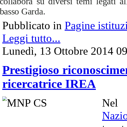
collabora su diversi temi legati al
basso Garda.
Pubblicato in
Pagine istituz
Leggi tutto...
Lunedì, 13 Ottobre 2014 0
Prestigioso riconoscime
ricercatrice IREA
Nel
Nazi