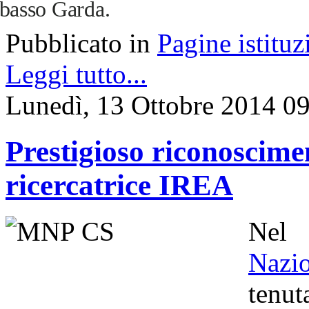
basso Garda.
Pubblicato in
Pagine istituz
Leggi tutto...
Lunedì, 13 Ottobre 2014 0
Prestigioso riconoscime
ricercatrice IREA
Nel
Nazi
tenu