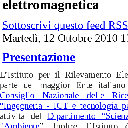
elettromagnetica
Sottoscrivi questo feed RS
Martedì, 12 Ottobre 2010 1
Presentazione
L’Istituto per il Rilevamento El
parte del maggior Ente italiano 
Consiglio Nazionale delle Rice
“Ingegneria - ICT e tecnologia pe
attività del
Dipartimento “Scien
l'Ambiente
”.
Inoltre, l’Istitut