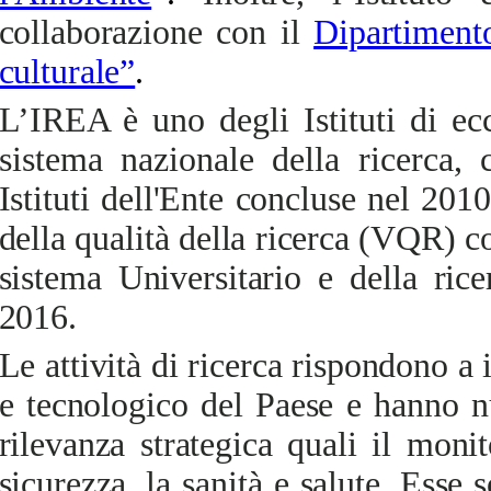
collaborazione con il
Dipartiment
culturale”
.
L’IREA è uno degli Istituti di ec
sistema nazionale della ricerca,
c
Istituti dell'Ente concluse nel 2010
della qualità della ricerca (VQR) c
sistema Universitario e della ri
2016.
Le attività di ricerca rispondono a 
e tecnologico del Paese e hanno n
rilevanza strategica quali il monit
sicurezza, la sanità e salute. Esse