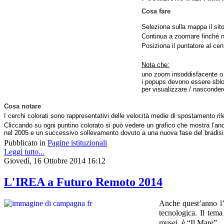
Cosa fare
Seleziona sulla mappa il sito
Continua a zoomare finché no
Posiziona il puntatore al cen
Nota che:
uno zoom insoddisfacente o u
i popups devono essere sbloc
per visualizzare / nasconder
Cosa notare
I cerchi colorati sono rappresentativi delle velocità medie di spostamento rile
Cliccando su ogni puntino colorato si può vedere un grafico che mostra l’an
nel 2005 e un successivo sollevamento dovuto a una nuova fase del bradis
Pubblicato in
Pagine istituzionali
Leggi tutto...
Giovedì, 16 Ottobre 2014 16:12
L'IREA a Futuro Remoto 2014
Anche quest’anno l
tecnologica.
Il tema
musei, è “Il Mare”.