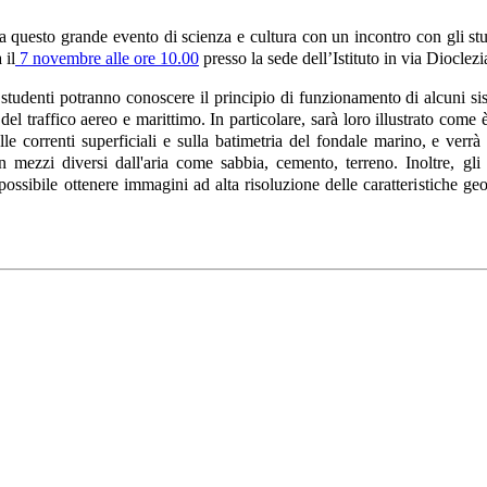
 questo grande evento di scienza e cultura con un incontro con gli st
 il
7 novembre alle ore 10.00
presso la sede dell’Istituto in via Dioclez
i studenti potranno conoscere il principio di funzionamento di alcuni 
 del traffico aereo e marittimo. In particolare, sarà loro illustrato come
le correnti superficiali e sulla batimetria del fondale marino, e verr
in mezzi diversi dall'aria come sabbia, cemento, terreno. Inoltre, gl
ossibile ottenere immagini ad alta risoluzione delle caratteristiche geo