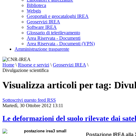
Biblioteca
Webgis
Geoportali e geocataloghi IREA
Geoservizi IREA
Software IREA
Glossario di telerilevamento
Area Riservata - Documenti
Area Riservata - Documenti (VPN)
Amministrazione trasparente
Home
\
Risorse e servizi
\
Geoservizi IREA
\
Divulgazione scientifica
Visualizza articoli per tag: Divu
Sottoscrivi questo feed RSS
Martedì, 30 Ottobre 2012 13:11
Le deformazioni del suolo rilevate dai satel
Postazione IREA alla