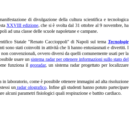
 manifestazione di divulgazione della cultura scientifica e tecnologica
esta
XXVIII edizione
, che si è svolta dal 31 ottobre al 9 novembre, ha
 Napoli ad una classe delle scuole napoletane e campane.
entifico Statale "Renato Caccioppoli" di Napoli sul tema
Tecnologie
nti sono stati coinvolti in attività che li hanno entusiasmati e divertiti. I
r non convenzionali, ovvero diversi da quelli comunemente usati per la
possibile usare un
sistema radar per ottenere informazioni sullo stato del
 come funziona il
georadar
, un sistema radar progettato per localizzare
a in laboratorio, come è possibile ottenere immagini ad alta risoluzione
stessi un
radar olografico
. Infine gli studenti hanno potuto partecipare
re alcuni parametri fisiologici quali respirazione e battito cardiaco.