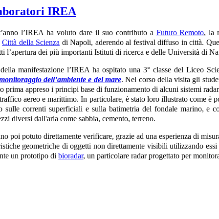
laboratori IREA
’anno l’IREA ha voluto dare il suo contributo a
Futuro Remoto
, la
a
Città della Scienza
di Napoli, aderendo al festival diffuso in città. Qu
tti l’apertura dei più importanti Istituti di ricerca e delle Università di
della manifestazione l’IREA ha ospitato una 3° classe del Liceo Sci
 monitoraggio dell’ambiente e del mare
. Nel corso della visita gli stude
o prima appreso i principi base di funzionamento di alcuni sistemi rada
traffico aereo e marittimo. In particolare, è stato loro illustrato come è 
o sulle correnti superficiali e sulla batimetria del fondale marino, e
zzi diversi dall'aria come sabbia, cemento, terreno.
nno poi potuto direttamente verificare, grazie ad una esperienza di misur
ristiche geometriche di oggetti non direttamente visibili utilizzando essi 
nte un prototipo di
bioradar
, un particolare radar progettato per monitora