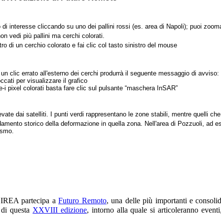
 di interesse cliccando su uno dei pallini rossi (es. area di Napoli); puoi zooma
n vedi più pallini ma cerchi colorati.
tro di un cerchio colorato e fai clic col tasto sinistro del mouse
n clic errato all'esterno dei cerchi produrrà il seguente messaggio di avviso:
cati per visualizzare il grafico
e-i pixel colorati basta fare clic sul pulsante “maschera InSAR”
vate dai satelliti. I punti verdi rappresentano le zone stabili, mentre quelli c
damento storico della deformazione in quella zona. Nell'area di Pozzuoli, ad 
ismo.
’IREA partecipa a
Futuro Remoto
, una delle più importanti e consoli
 di questa
XXVIII edizione
, intorno alla quale si articoleranno eventi,