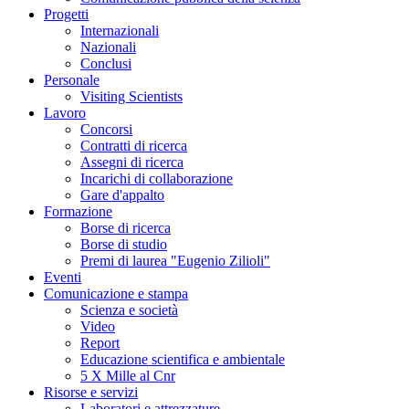
Progetti
Internazionali
Nazionali
Conclusi
Personale
Visiting Scientists
Lavoro
Concorsi
Contratti di ricerca
Assegni di ricerca
Incarichi di collaborazione
Gare d'appalto
Formazione
Borse di ricerca
Borse di studio
Premi di laurea "Eugenio Zilioli"
Eventi
Comunicazione e stampa
Scienza e società
Video
Report
Educazione scientifica e ambientale
5 X Mille al Cnr
Risorse e servizi
Laboratori e attrezzature