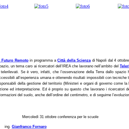
i Futuro Remoto
in programma a
Città della Scienza
di Napoli dal 4 ottobr
spazio, un tema caro ai ricercatori dell’IREA che lavorano nell’ambito del
Tele
 telerilevati. Se è vero, infatti, che l’osservazione della Terra dallo spazi
ssibili all’esperienza umana e ottenendo risultati impossibili con tecniche tr
 responsabili della gestione del territorio (Ministeri e organi di governo come l
zione ed interpretazione. Ed è proprio su questo che lavorano i ricercatori 
rmazioni del suolo, anche dell’ordine del centimetro, e di seguirne l’evoluzi
Mercoledì 31 ottobre
conferenza per le scuole
ing.
Gianfranco Fornaro