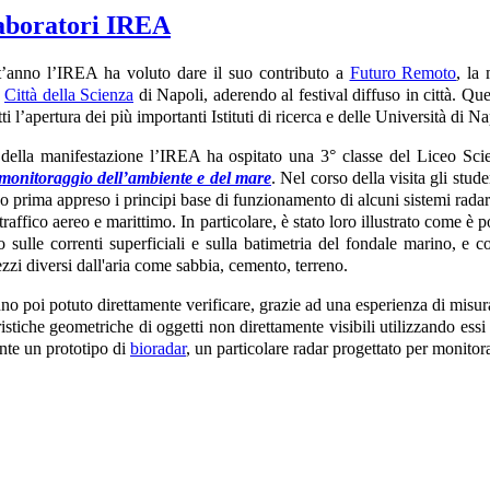
laboratori IREA
’anno l’IREA ha voluto dare il suo contributo a
Futuro Remoto
, la
a
Città della Scienza
di Napoli, aderendo al festival diffuso in città. Qu
tti l’apertura dei più importanti Istituti di ricerca e delle Università di
della manifestazione l’IREA ha ospitato una 3° classe del Liceo Sci
 monitoraggio dell’ambiente e del mare
. Nel corso della visita gli stude
o prima appreso i principi base di funzionamento di alcuni sistemi rada
traffico aereo e marittimo. In particolare, è stato loro illustrato come è 
o sulle correnti superficiali e sulla batimetria del fondale marino, e
zzi diversi dall'aria come sabbia, cemento, terreno.
nno poi potuto direttamente verificare, grazie ad una esperienza di misur
ristiche geometriche di oggetti non direttamente visibili utilizzando essi 
nte un prototipo di
bioradar
, un particolare radar progettato per monitora