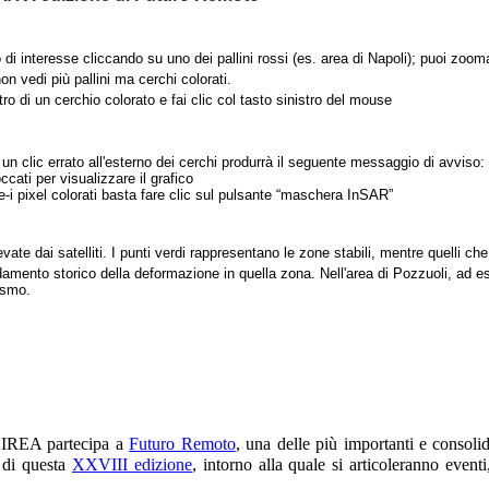
 di interesse cliccando su uno dei pallini rossi (es. area di Napoli); puoi zooma
n vedi più pallini ma cerchi colorati.
tro di un cerchio colorato e fai clic col tasto sinistro del mouse
n clic errato all'esterno dei cerchi produrrà il seguente messaggio di avviso:
cati per visualizzare il grafico
e-i pixel colorati basta fare clic sul pulsante “maschera InSAR”
vate dai satelliti. I punti verdi rappresentano le zone stabili, mentre quelli c
damento storico della deformazione in quella zona. Nell'area di Pozzuoli, ad 
ismo.
’IREA partecipa a
Futuro Remoto
, una delle più importanti e consoli
 di questa
XXVIII edizione
, intorno alla quale si articoleranno eventi,