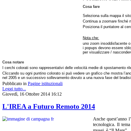
Cosa fare
Seleziona sulla mappa il sito
Continua a zoomare finché no
Posiziona il puntatore al cen
Nota che:
uno zoom insoddisfacente o u
i popups devono essere sbloc
per visualizzare / nasconder
Cosa notare
I cerchi colorati sono rappresentativi delle velocità medie di spostamento rile
Cliccando su ogni puntino colorato si può vedere un grafico che mostra l’an
nel 2005 e un successivo sollevamento dovuto a una nuova fase del bradis
Pubblicato in
Pagine istituzionali
Leggi tutto...
Giovedì, 16 Ottobre 2014 16:12
L'IREA a Futuro Remoto 2014
Anche quest’anno l
tecnologica.
Il tema
musei, è “Il Mare”.