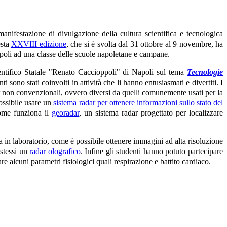
 manifestazione di divulgazione della cultura scientifica e tecnologica
esta
XXVIII edizione
, che si è svolta dal 31 ottobre al 9 novembre, ha
 Napoli ad una classe delle scuole napoletane e campane.
entifico Statale "Renato Caccioppoli" di Napoli sul tema
Tecnologie
nti sono stati coinvolti in attività che li hanno entusiasmati e divertiti. I
r non convenzionali, ovvero diversi da quelli comunemente usati per la
possibile usare un
sistema radar per ottenere informazioni sullo stato del
 come funziona il
georadar
, un sistema radar progettato per localizzare
a in laboratorio, come è possibile ottenere immagini ad alta risoluzione
stessi un
radar olografico
. Infine gli studenti hanno potuto partecipare
re alcuni parametri fisiologici quali respirazione e battito cardiaco.