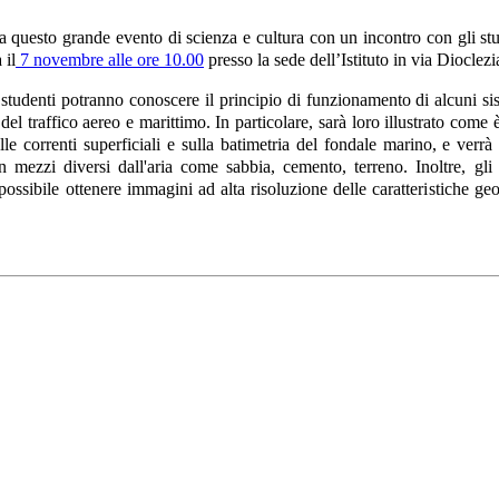
 questo grande evento di scienza e cultura con un incontro con gli st
 il
7 novembre alle ore 10.00
presso la sede dell’Istituto in via Dioclez
i studenti potranno conoscere il principio di funzionamento di alcuni 
 del traffico aereo e marittimo. In particolare, sarà loro illustrato come
le correnti superficiali e sulla batimetria del fondale marino, e verr
in mezzi diversi dall'aria come sabbia, cemento, terreno. Inoltre, gl
ossibile ottenere immagini ad alta risoluzione delle caratteristiche geo