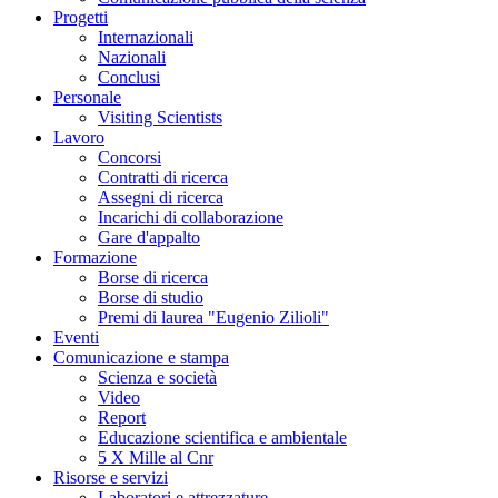
Progetti
Internazionali
Nazionali
Conclusi
Personale
Visiting Scientists
Lavoro
Concorsi
Contratti di ricerca
Assegni di ricerca
Incarichi di collaborazione
Gare d'appalto
Formazione
Borse di ricerca
Borse di studio
Premi di laurea "Eugenio Zilioli"
Eventi
Comunicazione e stampa
Scienza e società
Video
Report
Educazione scientifica e ambientale
5 X Mille al Cnr
Risorse e servizi
Laboratori e attrezzature