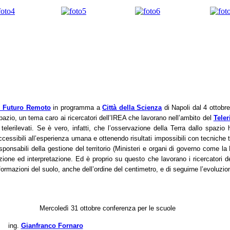
i Futuro Remoto
in programma a
Città della Scienza
di Napoli dal 4 ottobr
spazio, un tema caro ai ricercatori dell’IREA che lavorano nell’ambito del
Tele
 telerilevati. Se è vero, infatti, che l’osservazione della Terra dallo spazi
ssibili all’esperienza umana e ottenendo risultati impossibili con tecniche tr
 responsabili della gestione del territorio (Ministeri e organi di governo come l
zione ed interpretazione. Ed è proprio su questo che lavorano i ricercatori 
rmazioni del suolo, anche dell’ordine del centimetro, e di seguirne l’evoluzi
Mercoledì 31 ottobre
conferenza per le scuole
ing.
Gianfranco Fornaro