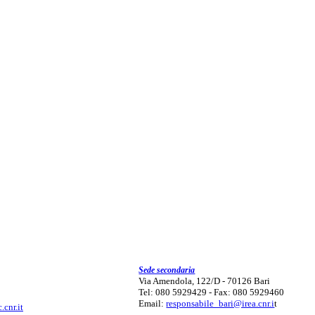
Sede secondaria
Via Amendola, 122/D - 70126 Bari
Tel: 080 5929429 - Fax: 080 5929460
Email:
responsabile_bari@irea.cnr.i
t
.cnr.it