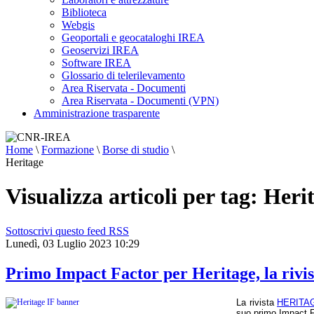
Biblioteca
Webgis
Geoportali e geocataloghi IREA
Geoservizi IREA
Software IREA
Glossario di telerilevamento
Area Riservata - Documenti
Area Riservata - Documenti (VPN)
Amministrazione trasparente
Home
\
Formazione
\
Borse di studio
\
Heritage
Visualizza articoli per tag: Heri
Sottoscrivi questo feed RSS
Lunedì, 03 Luglio 2023 10:29
Primo Impact Factor per Heritage, la rivis
La rivista
HERITA
suo primo Impact F