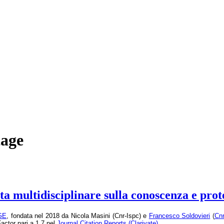
tage
ta multidisciplinare sulla conoscenza e prot
GE
, fondata nel 2018 da Nicola Masini (Cnr-Ispc) e
Francesco Soldovieri
(
Cnr
actor pari a 1,7 nel
Journal Citation Reports (Clarivate)
.