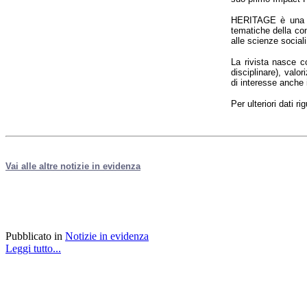
HERITAGE è una ri
tematiche della con
alle scienze sociali
La rivista nasce co
disciplinare), valo
di interesse anche i
Per ulteriori dati r
Vai alle altre notizie in evidenza
Pubblicato in
Notizie in evidenza
Leggi tutto...