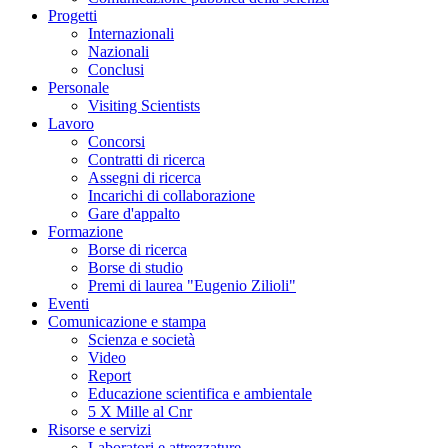
Progetti
Internazionali
Nazionali
Conclusi
Personale
Visiting Scientists
Lavoro
Concorsi
Contratti di ricerca
Assegni di ricerca
Incarichi di collaborazione
Gare d'appalto
Formazione
Borse di ricerca
Borse di studio
Premi di laurea "Eugenio Zilioli"
Eventi
Comunicazione e stampa
Scienza e società
Video
Report
Educazione scientifica e ambientale
5 X Mille al Cnr
Risorse e servizi
Laboratori e attrezzature