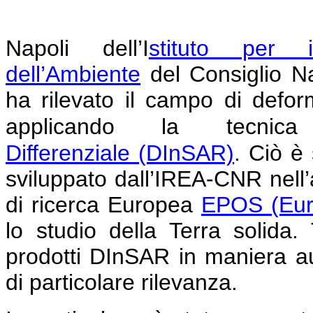
Napoli
dell’I
stituto per i
dell’Ambiente
del Consiglio N
ha rilevato il campo di defor
applicando la tecni
Differenziale
(DInSAR)
.
Ciò è 
sviluppato dall’IREA-CNR nell’am
di ricerca Europea
EPOS (Eur
lo studio della Terra solida
prodotti DInSAR in maniera au
di particolare rilevanza.