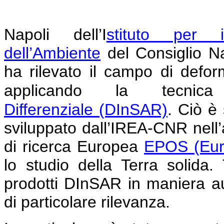
Napoli
dell’I
stituto per i
dell’Ambiente
del Consiglio N
ha rilevato il campo di defor
applicando la tecni
Differenziale
(DInSAR)
.
Ciò è 
sviluppato dall’IREA-CNR nell’am
di ricerca Europea
EPOS (Eur
lo studio della Terra solida
prodotti DInSAR in maniera au
di particolare rilevanza.