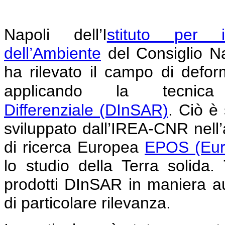
Napoli
dell’I
stituto per i
dell’Ambiente
del Consiglio N
ha rilevato il campo di defor
applicando la tecni
Differenziale
(DInSAR)
.
Ciò è 
sviluppato dall’IREA-CNR nell’am
di ricerca Europea
EPOS (Eur
lo studio della Terra solida
prodotti DInSAR in maniera au
di particolare rilevanza.