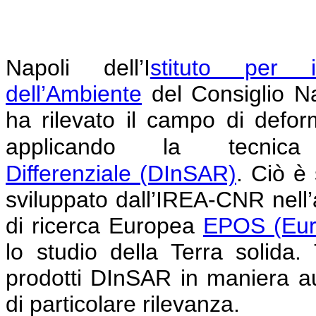
Napoli
dell’I
stituto per i
dell’Ambiente
del Consiglio N
ha rilevato il campo di defor
applicando la tecni
Differenziale
(DInSAR)
.
Ciò è 
sviluppato dall’IREA-CNR nell’am
di ricerca Europea
EPOS (Eur
lo studio della Terra solida
prodotti DInSAR in maniera au
di particolare rilevanza.