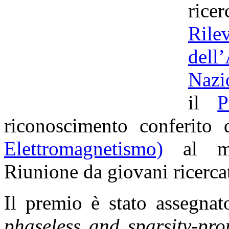
rice
Ril
dell
Nazi
il
P
riconoscimento conferito
Elettromagnetismo)
al mig
Riunione da giovani ricercato
Il premio è stato assegnat
phaseless and sparsity-pro