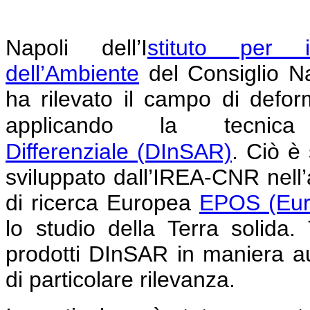
Napoli
dell’I
stituto per i
dell’Ambiente
del Consiglio N
ha rilevato il campo di defor
applicando la tecni
Differenziale
(DInSAR)
.
Ciò è 
sviluppato dall’IREA-CNR nell’am
di ricerca Europea
EPOS (Eur
lo studio della Terra solida
prodotti DInSAR in maniera au
di particolare rilevanza.