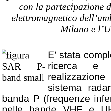
con la partecipazione de
elettromagnetico dell’amb
Milano e l’U
E’ stata comple
ricerca e s
realizzazion
sistema radar
banda P (frequenze infer
nelle bande VHF e UHF