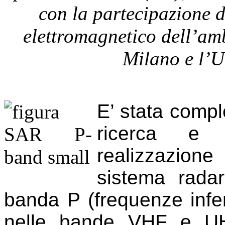
con la partecipazione de
elettromagnetico dell’amb
Milano e l’U
E’ stata comple
ricerca e s
realizzazion
sistema radar
banda P (frequenze infer
nelle bande VHF e UHF