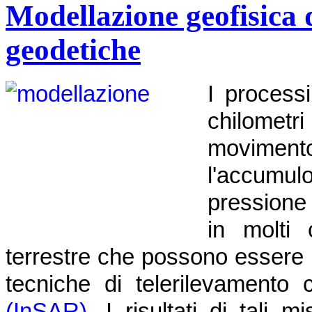
Modellazione geofisica d
geodetiche
I process
chilometri
moviment
l'accumu
pressione
in molti 
terrestre che possono essere 
tecniche di telerilevamento
(InSAR)
. I risultati di tali