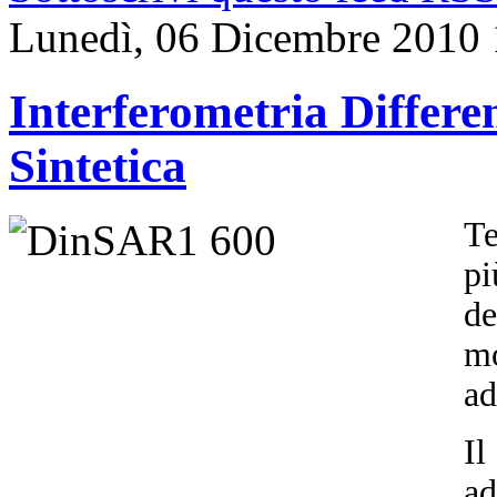
Lunedì, 06 Dicembre 2010 
Interferometria Differ
Sintetica
Te
pi
de
mo
ad
Il
a