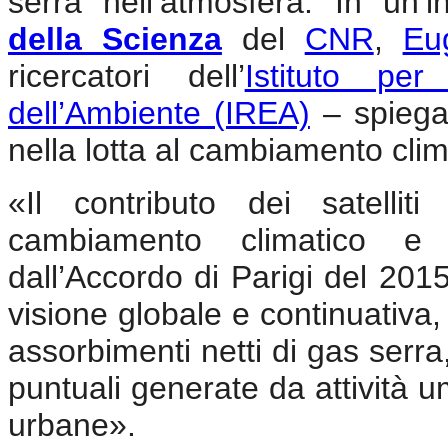
serra nell’atmosfera. In un’in
della Scienza
del
CNR
,
Eu
ricercatori dell’
Istituto per
dell’Ambiente (IREA)
– spiegan
nella lotta al cambiamento clim
«Il contributo dei satellit
cambiamento climatico e ra
dall’Accordo di Parigi del 201
visione globale e continuativa, 
assorbimenti netti di gas serr
puntuali generate da attività u
urbane».