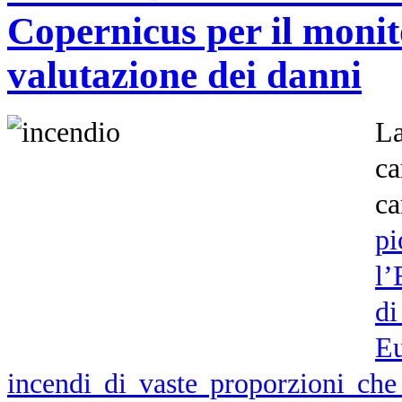
Copernicus per il monit
valutazione dei danni
L
ca
ca
pi
l’
di
E
incendi di vaste proporzioni che