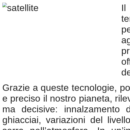
I
t
pe
a
pr
of
de
Grazie a queste tecnologie, p
e preciso il nostro pianeta, ril
ma decisive: innalzamento d
ghiacciai, variazioni del live