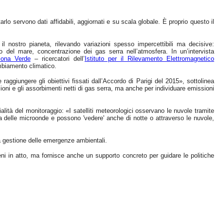
rlo servono dati affidabili, aggiornati e su scala globale. È proprio questo il
 nostro pianeta, rilevando variazioni spesso impercettibili ma decisive:
lo del mare, concentrazione dei gas serra nell’atmosfera. In un’intervista
ona Verde
– ricercatori dell’
Istituto per il Rilevamento Elettromagnetico
ambiamento climatico.
 raggiungere gli obiettivi fissati dall’Accordo di Parigi del 2015», sottolinea
ioni e gli assorbimenti netti di gas serra, ma anche per individuare emissioni
lità del monitoraggio: «I satelliti meteorologici osservano le nuvole tramite
da delle microonde e possono 'vedere' anche di notte o attraverso le nuvole,
 la gestione delle emergenze ambientali.
eni in atto, ma fornisce anche un supporto concreto per guidare le politiche