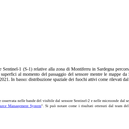
) e Sentinel-1 (S-1) relative alla zona di Montiferru in Sardegna perc
le superfici al momento del passaggio del sensore mentre le mappe da S
 2021. In basso: distribuzione spaziale dei fuochi attivi come rilevat
me osservata nelle bande del visibile dal sensore Sentinel-2 e nelle microonde dal 
source Management System
“. Si può notare come i risultati ottenuti dal team 