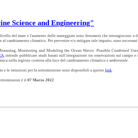
arine Science and Engineering"
livello del mare e l'aumento delle mareggiate sono fenomeni che interagiscono a di
ate al cambiamento climatico. Per prevenire e/o mitigare tale impatto, sono necessari
Measuring, Monitoring and Modeling the Ocean Waves: Possible Combined Uses f
EA
, intende pubblicare studi basati sull’integrazione tra osservazioni sul campo e 
mica nella regione costiera alla luce del cambiamento climatico e ambientale.
ni e le istruzioni per la sottomissione sono disponibili a questo
link
.
ottomissioni è il
07 Marzo 2022