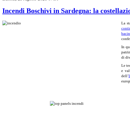
Incendi Boschivi in Sardegna: la costellaz
La st
conti
bacin
confe
In qu
patri
di di
Le te
e val
dell’
europ