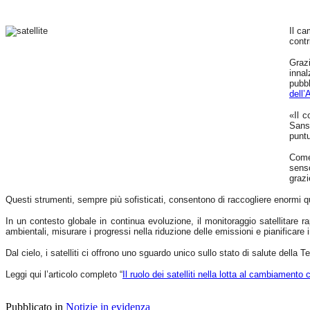
Il ca
contr
Graz
innal
pubbl
dell
«Il c
Sanso
puntu
Come 
senso
grazi
Questi strumenti, sempre più sofisticati, consentono di raccogliere enormi qua
In un contesto globale in continua evoluzione, il monitoraggio satellitare 
ambientali, misurare i progressi nella riduzione delle emissioni e pianificare 
Dal cielo, i satelliti ci offrono uno sguardo unico sullo stato di salute della 
Leggi qui l’articolo completo “
Il ruolo dei satelliti nella lotta al cambiamento 
Pubblicato in
Notizie in evidenza