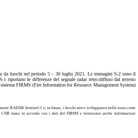
orsa da fuochi nel periodo 5 – 30 luglio 2021. Le immagini S-2 sono il
-1 riportano le differenze del segnale radar retro-diffuso dal terreno
i dal sistema FIRMS (Fire Information for Resource Management System)
sensore RADAR Sentinel-1 e, in basso, i fuochi attivi sviluppatesi nella zona come
del CNR siano in accordo con i dati del FIRMS e forniscano anche informazioni