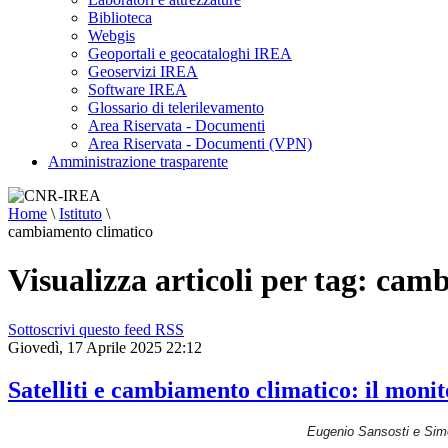
Biblioteca
Webgis
Geoportali e geocataloghi IREA
Geoservizi IREA
Software IREA
Glossario di telerilevamento
Area Riservata - Documenti
Area Riservata - Documenti (VPN)
Amministrazione trasparente
Home
\
Istituto
\
cambiamento climatico
Visualizza articoli per tag: cam
Sottoscrivi questo feed RSS
Giovedì, 17 Aprile 2025 22:12
Satelliti e cambiamento climatico: il monit
Eugenio Sansosti e Simo