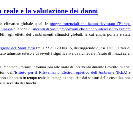
 reale e la valutazione dei danni
to climatico globale, quali le
piogge torrenziali che hanno devastato l’Europa
ndinavia
e la serie di
incendi di vaste proporzioni che stanno interessando l’intero
bili agli effetti dei cambiamenti climatici globali, la cui ampia portata è stata
egione del Montiferru
tra il 23 e il 29 luglio, distruggendo quasi 12000 ettari di
ato talmente esteso e di severità significativa da richiedere l’aiuto di mezzi aerei
 fenomeni, fornire informazioni alle unità di intervento durante l’evento di crisi
tori dell’
Istituto per il Rilevamento Elettromagnetico dell’Ambiente (IREA)
e
no elaborato in tempo reale le immagini acquisite dai sensori della costellazione
e la severità dei fuochi.