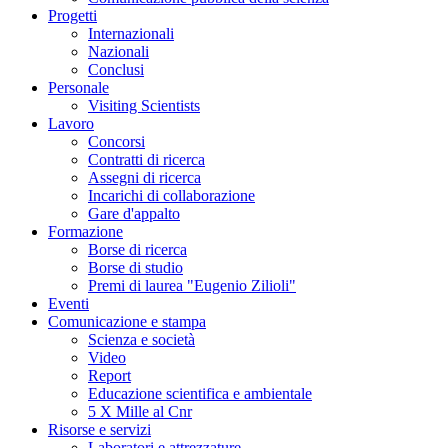
Progetti
Internazionali
Nazionali
Conclusi
Personale
Visiting Scientists
Lavoro
Concorsi
Contratti di ricerca
Assegni di ricerca
Incarichi di collaborazione
Gare d'appalto
Formazione
Borse di ricerca
Borse di studio
Premi di laurea "Eugenio Zilioli"
Eventi
Comunicazione e stampa
Scienza e società
Video
Report
Educazione scientifica e ambientale
5 X Mille al Cnr
Risorse e servizi
Laboratori e attrezzature