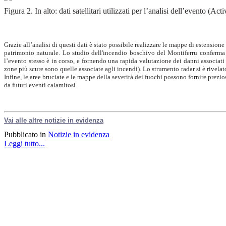
Figura 2. In alto: dati satellitari utilizzati per l’analisi dell’evento (
Grazie all’analisi di questi dati è stato possibile realizzare le mappe di estensione
patrimonio naturale. Lo studio dell'incendio boschivo del Montiferru conferma 
l’evento stesso è in corso, e fornendo una rapida valutazione dei danni associati
zone più scure sono quelle associate agli incendi). Lo strumento radar si è rivelato
Infine, le aree bruciate e le mappe della severità dei fuochi possono fornire prez
da futuri eventi calamitosi.
Vai alle altre notizie in evidenza
Pubblicato in
Notizie in evidenza
Leggi tutto...