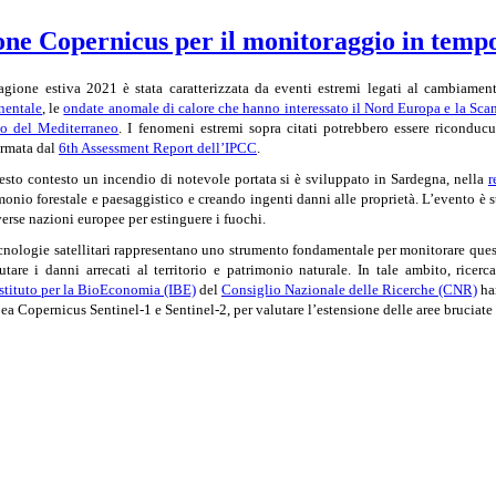
ione Copernicus per il monitoraggio in tempo
agione estiva 2021 è stata caratterizzata da eventi estremi legati al cambiamen
nentale
, le
ondate anomale di calore che hanno interessato il Nord Europa e la Sca
o del Mediterraneo
. I fenomeni estremi sopra citati potrebbero essere riconducu
rmata dal
6th Assessment Report dell’IPCC
.
esto contesto un incendio di notevole portata si è sviluppato in Sardegna, nella
r
monio forestale e paesaggistico e creando ingenti danni alle proprietà. L’evento è st
verse nazioni europee per estinguere i fuochi.
cnologie satellitari rappresentano uno strumento fondamentale per monitorare questi
utare i danni arrecati al territorio e patrimonio naturale. In tale ambito, ricerca
Istituto per la BioEconomia (IBE)
del
Consiglio Nazionale delle Ricerche (CNR)
han
ea Copernicus Sentinel-1 e
Sentinel-
2, per valutare l’estensione delle aree bruciate 