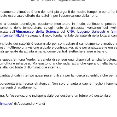
mbiamento climatico è uno dei temi più urgenti del nostro tempo, e per affronta
ibuto essenziale offerto dai satelliti per l’osservazione della Terra.
ie a queste tecnologie, possiamo monitorare in modo continuo e preciso il
zamento delle temperature, scioglimento dei ghiacciai, variazioni del livel
icata sull’
Almanacco della Scienza
del
CNR
,
Eugenio Sansosti
e
Sim
’Ambiente (IREA)
– spiegano il ruolo fondamentale dei satelliti nella lotta al c
ontributo dei satelliti è essenziale per contrastare il cambiamento climatico e
sti. «Offrono una visione globale e continuativa, utile per analizzare le emiss
ali generate da attività umane, come centrali elettriche e aree urbane».
spiega Simona Verde, la varietà di sensori oggi disponibili amplia le potenzia
ri ottici e infrarossi. Ma esistono anche radar attivi che operano nella ban
e alla loro fonte di illuminazione interna».
ntità di dati in tempo quasi reale, utili sia per la ricerca scientifica che per
rappresenta una risorsa strategica. Non solo ci aiuta a capire meglio i fenom
interventi di adattamento.
Terra. Un’osservazione indispensabile per costruire un futuro più sostenibile.
climatico
” di Alessandro Frandi