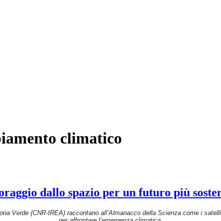
biamento climatico
oraggio dallo spazio per un futuro più sosten
na Verde (CNR-IREA) raccontano all’Almanacco della Scienza come i satellit
per affrontare l’emergenza climatica