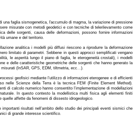
 di una faglia sismogenetica, l'accumulo di magma, la variazione di pressione
essere misurate con metodi geodetici e con tecniche di telerilevamento come
sica delle sorgenti, causa delle deformazioni, possono fornire informazioni
ità umane e del territorio.
azione analitica i modelli più diffusi riescono a riprodurre la deformazione
umero limitato di parametri. Sebbene in questi approcci semplificati vengano
ità, le asperità lungo il piano di faglia, le eterogeneità crostali), i modelli
one e delle caratteristiche geometriche delle sorgenti che hanno generato la
le misurati (InSAR, GPS, EDM, tiltmetria, ecc…).
cessi geofisici mediante l’utilizzo di informazioni eterogenee e di efficienti
so nelle Scienze della Terra è la tecnica FEM (Finite Element Method).
menti di calcolo numerico hanno consentito l’implementazione di modellazioni
urale. In questo contesto la modellistica multi fisica agli elementi finiti
 quelle affette da fenomeni di dissesto idrogeologico.
 importanti risultati nell’ambito dello studio dei principali eventi sismici che
lcanici di grande interesse scientifico.