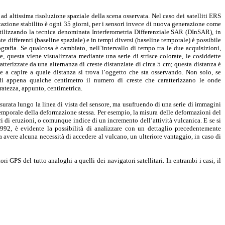
i ad altissima risoluzione spaziale della scena osservata. Nel caso dei satelliti ERS
azione stabilito è ogni 35 giorni, per i sensori invece di nuova generazione come
Utilizzando la tecnica denominata Interferometria Differenziale SAR (DInSAR), in
e differenti (baseline spaziale) e in tempi diversi (baseline temporale) è possibile
grafia. Se qualcosa è cambiato, nell’intervallo di tempo tra le due acquisizioni,
e, questa viene visualizzata mediante una serie di strisce colorate, le cosiddette
terizzate da una alternanza di creste distanziate di circa 5 cm; questa distanza è
e a capire a quale distanza si trova l’oggetto che sta osservando. Non solo, se
 di appena qualche centimetro il numero di creste che caratterizzano le onde
ratezza, appunto, centimetrica.
urata lungo la linea di vista del sensore, ma usufruendo di una serie di immagini
temporale della deformazione stessa. Per esempio, la misura delle deformazioni del
i di eruzioni, o comunque indice di un incremento dell’attività vulcanica. E se si
 1992, è evidente la possibilità di analizzare con un dettaglio precedentemente
 avere alcuna necessità di accedere al vulcano, un ulteriore vantaggio, in caso di
i GPS del tutto analoghi a quelli dei navigatori satellitari. In entrambi i casi, il