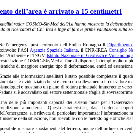
nto dell’area è arrivato a 15 centimetri
ai satelliti radar COSMO-SkyMed dell'Asi hanno mostrato la deformazione
o ai ricercatori di Cnr-Irea e Ingv di fare le prime valutazioni sulla z
Nell’emergenza post terremoto dell’Emilia Romagna il
Dipartimento 
coinvolto l’ASI
Agenzia Spaziale Italiana
, il CNR-IREA
Consiglio Na
dell’Ambiente e l’INGV
Istituto Nazionale di Geofisica e Vulcanologi
costellazione
COSMO-SkyMed
al fine di disporre, in tempi molto rapi
sismiche di maggiore energia: tipo di deformazione, entità ed estensione d
Grazie alle informazioni satellitari è stato possibile completare il quad
studiata si è evidenziato che si è avuto un sollevamento il cui valore m
sismologici e mostrano un piano di rottura principale immergente verso 
Padana si è accavallato sul settore settentrionale (faglia di sovrascorrime
Una delle più importanti capacità dei sistemi radar per l’Osservazio
condizione atmosferica. Questa caratteristica, data la densa cope
dell’emergenza, si è rilevata di particolare importanza: l’informazione ra
d’insieme della situazione, non rilevabile con le metodologie ottiche sta
ossibile misurare spostamenti del terreno, anche dell’ordine dei cen