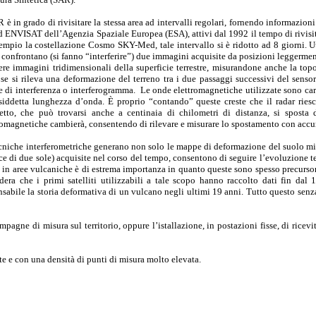
R è in grado di rivisitare la stessa area ad intervalli regolari, fornendo informazion
d ENVISAT dell’Agenzia Spaziale Europea (ESA), attivi dal 1992 il tempo di rivisit
empio la costellazione Cosmo SKY-Med, tale intervallo si è ridotto ad 8 giorni. 
i confrontano (si fanno “interferire”) due immagini acquisite da posizioni leggerment
ere immagini tridimensionali della superficie terrestre, misurandone anche la topo
 se si rileva una deformazione del terreno tra i due passaggi successivi del sensor
e di interferenza o interferogramma. Le onde elettromagnetiche utilizzate sono carat
siddetta lunghezza d’onda. È proprio “contando” queste creste che il radar riesc
etto, che può trovarsi anche a centinaia di chilometri di distanza, si sposta
romagnetiche cambierà, consentendo di rilevare e misurare lo spostamento con accu
cniche interferometriche generano non solo le mappe di deformazione del suolo mis
ce di due sole) acquisite nel corso del tempo, consentono di seguire l’evoluzione 
 in aree vulcaniche è di estrema importanza in quanto queste sono spesso precursor
dera che i primi satelliti utilizzabili a tale scopo hanno raccolto dati fin dal
sabile la storia deformativa di un vulcano negli ultimi 19 anni. Tutto questo senza
ne di misura sul territorio, oppure l’istallazione, in postazioni fisse, di ricevitor
te e con una densità di punti di misura molto elevata.