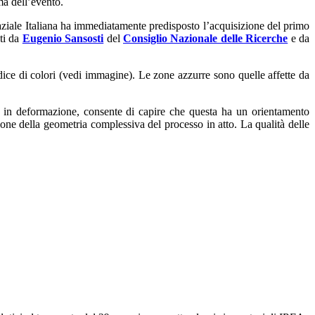
ma dell’evento.
paziale Italiana ha immediatamente predisposto l’acquisizione del primo
ati da
Eugenio Sansosti
del
Consiglio Nazionale delle Ricerche
e da
dice di colori (vedi immagine). Le zone azzurre sono quelle affette da
te in deformazione, consente di capire che questa ha un orientamento
zione della geometria complessiva del processo in atto. La qualità delle