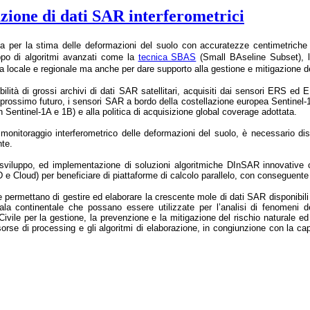
azione di dati SAR interferometrici
 per la stima delle deformazioni del suolo con accuratezze centimetriche e
luppo di algoritmi avanzati come la
tecnica SBAS
(Small BAseline Subset), l’
locale e regionale ma anche per dare supporto alla gestione e mitigazione dei 
ilità di grossi archivi di dati SAR satellitari, acquisiti dai sensori ERS
simo futuro, i sensori SAR a bordo della costellazione europea Sentinel-1 pe
on Sentinel-1A e 1B) e alla politica di acquisizione global coverage adottata.
il monitoraggio interferometrico delle deformazioni del suolo, è necessario d
nte.
, sviluppo, ed implementazione di soluzioni algoritmiche DInSAR innovative che
RID e Cloud) per beneficiare di piattaforme di calcolo parallelo, con conseguente
he permettano di gestire ed elaborare la crescente mole di dati SAR disponibili 
 continentale che possano essere utilizzate per l’analisi di fenomeni defor
 Civile per la gestione, la prevenzione e la mitigazione del rischio naturale ed
 risorse di processing e gli algoritmi di elaborazione, in congiunzione con la cap