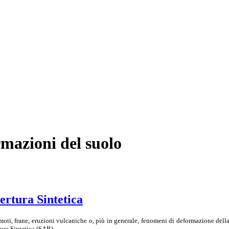
rmazioni del suolo
ertura Sintetica
moti, frane, eruzioni vulcaniche o, più in generale, fenomeni di deformazione della 
ura Sintetica (SAR).