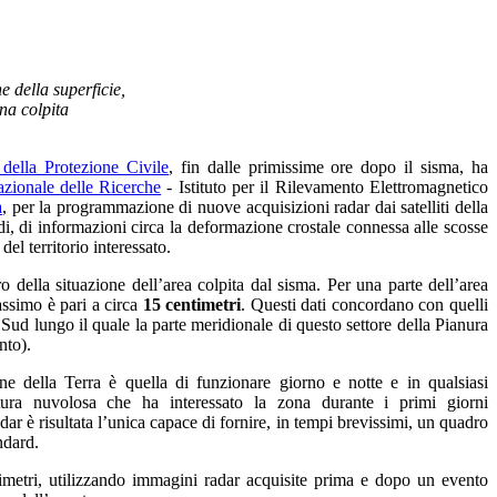
 della superficie,
ona colpita
della Protezione Civile
,
fin dalle primissime ore dopo il sisma, ha
zionale delle Ricerche
- Istituto per il Rilevamento Elettromagnetico
a
, per la programmazione di nuove acquisizioni radar dai satelliti della
di, di informazioni circa la deformazione crostale connessa alle scosse
el territorio interessato.
ro della situazione dell’area colpita dal sisma. Per una parte dell’area
assimo è pari a circa
15 centimetri
. Questi dati concordano con quelli
Sud lungo il quale la parte meridionale di questo settore della Pianura
nto).
ne della Terra è quella di funzionare giorno e notte e in qualsiasi
rtura nuvolosa che ha interessato la zona durante i primi giorni
dar è risultata l’unica capace di fornire, in tempi brevissimi, un quadro
ndard.
timetri, utilizzando immagini radar acquisite prima e dopo un evento