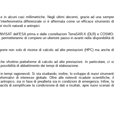
 in alcuni casi millimetriche. Negli ultimi decenni, grazie ad una sempre
interferometria differenziale si è affermata come un efficace strumento di
rischi naturali e antropici.
 ed ENVISAT dell’ESA prima e dalle costellazioni TerraSAR-X (DLR) e COSMO-
rmetteranno di compiere un ulteriore passo in avanti nella disponibilità di
isporre non solo di risorse di calcolo ad alte prestazioni (HPC) ma anche di
 sfruttino piattaforme di calcolo ad alte prestazioni. In particolare, ci si
 possibilità di abbattimento dei tempi di elaborazione.
in tempi ragionevoli. Si sta studiando, inoltre, lo sviluppo di nuovi strumenti
mativi di interesse globale. Oltre alle notevoli ricadute scientifiche, il
 antropico, sia in fase di preallerta sia in condizioni di emergenza. Infine, la
acità di semplificare la condivisione di dati e risultati, apre nuovi scenari di