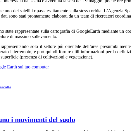
 interessata dal sisma è avvenuta la sera del 19 maggio, poche ore pri
he uno dei satelliti ripassi esattamente sulla stessa orbita. L’Agenzia S
 dati sono stati prontamente elaborati da un team di ricercatori coordin
ono state rappresentate sulla cartografia di GoogleEarth mediante un co
valore di massimo sollevamento.
r rappresentando solo il settore più orientale dell’area presumibilmen
nerato il terremoto, e può quindi fornire utili informazioni per la defini
 superficie (presenza di coltivazioni e vegetazione).
ogle Earth sul tuo computer
ano i movimenti del suolo