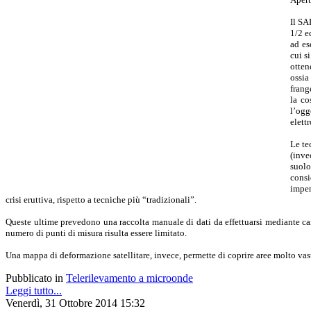
Il SA
1/2 e
ad es
cui s
otten
ossia
frang
la co
l’ogg
elett
Le te
(inve
suolo
consi
impen
crisi eruttiva, rispetto a tecniche più “tradizionali”.
Queste ultime prevedono una raccolta manuale di dati da effettuarsi mediante campag
numero di punti di misura risulta essere limitato.
Una mappa di deformazione satellitare, invece, permette di coprire aree molto vas
Pubblicato in
Telerilevamento a microonde
Leggi tutto...
Venerdì, 31 Ottobre 2014 15:32