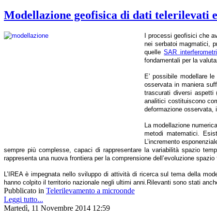
Modellazione geofisica di dati telerilevati
I processi geofisici che a
nei serbatoi magmatici, p
quelle
SAR interferometr
fondamentali per la valutaz
E’ possibile modellare le
osservata in maniera suff
trascurati diversi aspetti
analitici costituiscono c
deformazione osservata, i
La modellazione numerica è
metodi matematici. Esis
L’incremento esponenziale
sempre più complesse, capaci di rappresentare la variabilità spazio tempor
rappresenta una nuova frontiera per la comprensione dell’evoluzione spazio t
L’IREA è impegnata nello sviluppo di attività di ricerca sul tema della modella
hanno colpito il territorio nazionale negli ultimi anni.
Rilevanti sono stati anche i
Pubblicato in
Telerilevamento a microonde
Leggi tutto...
Martedì, 11 Novembre 2014 12:59