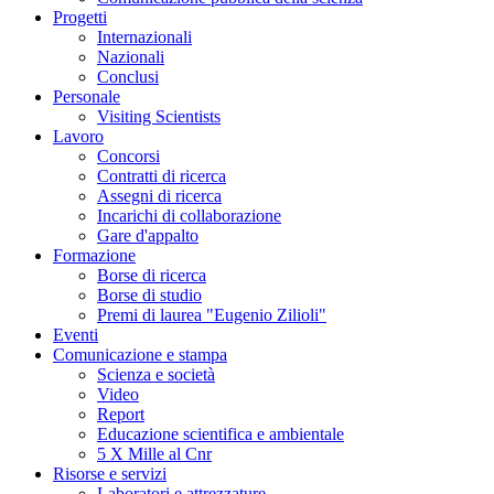
Progetti
Internazionali
Nazionali
Conclusi
Personale
Visiting Scientists
Lavoro
Concorsi
Contratti di ricerca
Assegni di ricerca
Incarichi di collaborazione
Gare d'appalto
Formazione
Borse di ricerca
Borse di studio
Premi di laurea "Eugenio Zilioli"
Eventi
Comunicazione e stampa
Scienza e società
Video
Report
Educazione scientifica e ambientale
5 X Mille al Cnr
Risorse e servizi
Laboratori e attrezzature