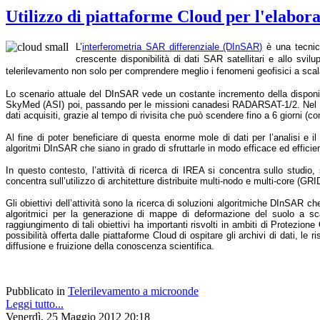
Utilizzo di piattaforme Cloud per l'elabor
L’
interferometria SAR differenziale (DInSAR)
è una tecnica
crescente disponibilità di dati SAR satellitari e allo svi
telerilevamento non solo per comprendere meglio i fenomeni geofisici a scala 
Lo scenario attuale del DInSAR vede un costante incremento della disponib
SkyMed (ASI) poi, passando per le missioni canadesi RADARSAT-1/2. Nel pros
dati acquisiti, grazie al tempo di rivisita che può scendere fino a 6 giorni (c
Al fine di poter beneficiare di questa enorme mole di dati per l’analisi e 
algoritmi DInSAR che siano in grado di sfruttarle in modo efficace ed efficie
In questo contesto, l’attività di ricerca di IREA si concentra sullo studio
concentra sull’utilizzo di architetture distribuite multi-nodo e multi-core (G
Gli obiettivi dell’attività sono la ricerca di soluzioni algoritmiche DInSAR c
algoritmici per la generazione di mappe di deformazione del suolo a scala
raggiungimento di tali obiettivi ha importanti risvolti in ambiti di Protezione
possibilità offerta dalle piattaforme Cloud di ospitare gli archivi di dati, le
diffusione e fruizione della conoscenza scientifica.
Pubblicato in
Telerilevamento a microonde
Leggi tutto...
Venerdì, 25 Maggio 2012 20:18