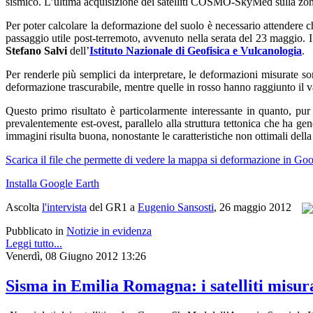
sismico. L’ultima acquisizione dei satelliti COSMO-SkyMed sulla zona
Per poter calcolare la deformazione del suolo è necessario attendere c
passaggio utile post-terremoto, avvenuto nella serata del 23 maggio. I
Stefano Salvi
dell’
Istituto Nazionale di Geofisica e Vulcanologia
.
Per renderle più semplici da interpretare, le deformazioni misurate s
deformazione trascurabile, mentre quelle in rosso hanno raggiunto il 
Questo primo risultato è particolarmente interessante in quanto, pu
prevalentemente est-ovest, parallelo alla struttura tettonica che ha ge
immagini risulta buona, nonostante le caratteristiche non ottimali della
Scarica il file che permette di vedere la mappa si deformazione in Go
Installa Google Earth
Ascolta
l'intervista
del GR1 a
Eugenio Sansosti
, 26 maggio 2012
Pubblicato in
Notizie in evidenza
Leggi tutto...
Venerdì, 08 Giugno 2012 13:26
Sisma in Emilia Romagna: i satelliti misur