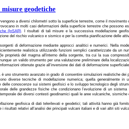
 e misure geodetiche
vvengono a diversi chilometri sotto la superficie terrestre, come il movimento
rovocano in molti casi deformazioni della superficie terrestre che possono 
iche (InSAR)
. I risultati di tali misure e la successiva modellazione geofi
ione del rischio vulcanico e sismico e per la corretta pianificazione delle attiv
 sorgenti di deformazione mediante approcci analitici e numerici. Nella modell
icientemente realistica utilizzando funzioni semplici caratterizzate da un n
 (le proprietà del magma all'interno della sorgente, tra cui la sua compressibil
omunque un valido strumento per una valutazione preliminare della localizzazi
nformazioni ottenute grazie all’inversione dei dati di deformazione superficia
 uno strumento avanzato in grado di consentire simulazioni realistiche dei pro
tono diverse tecniche di modellazione numerica; quella generalmente in u
 delle conoscenze sui sistemi geofisici e lo sviluppo tecnologico degli stru
ale delle grandezze fisiche che condizionano l’evoluzione di un sistema nat
emporale dei diversi contesti geodinamici quali le aree vulcaniche, sismiche e
zione geofisica di dati telerilevati e geodetici; tali attività hanno già fornito
 risultati relativi all’analisi dei principali vulcani italiani e di vari altri siti vu