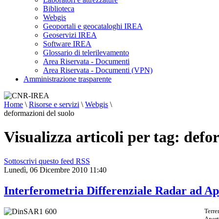
Biblioteca
Webgis
Geoportali e geocataloghi IREA
Geoservizi IREA
Software IREA
Glossario di telerilevamento
Area Riservata - Documenti
Area Riservata - Documenti (VPN)
Amministrazione trasparente
Home
\
Risorse e servizi
\
Webgis
\
deformazioni del suolo
Visualizza articoli per tag: defo
Sottoscrivi questo feed RSS
Lunedì, 06 Dicembre 2010 11:40
Interferometria Differenziale Radar ad Ap
Terre
Apert