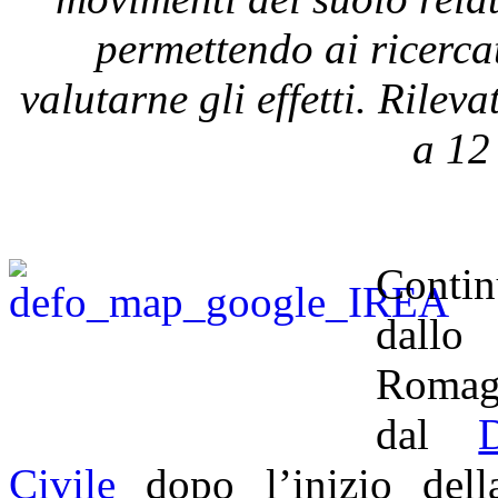
permettendo ai ricerc
valutarne gli effetti. Rilev
a
12
Contin
dallo 
Romagn
dal
Civile
dopo l’inizio dell