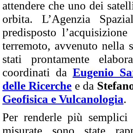
attendere che uno dei satelli
orbita. L’Agenzia Spazia
predisposto l’acquisizione
terremoto, avvenuto nella 
stati prontamente elabor
coordinati da
Eugenio Sa
delle Ricerche
e da
Stefan
Geofisica e Vulcanologia
.
Per renderle più semplici 
misurate sono state rapp