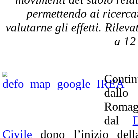
permettendo ai ricerc
valutarne gli effetti. Rilev
a
12
Contin
dallo 
Romagn
dal
Civile
dopo l’inizio dell