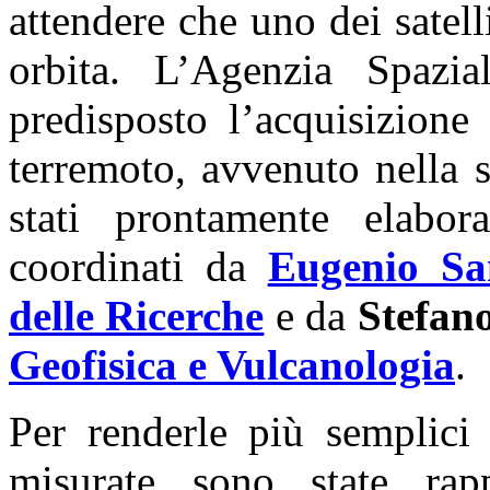
attendere che uno dei satelli
orbita. L’Agenzia Spazia
predisposto l’acquisizione
terremoto, avvenuto nella 
stati prontamente elabor
coordinati da
Eugenio Sa
delle Ricerche
e da
Stefan
Geofisica e Vulcanologia
.
Per renderle più semplici 
misurate sono state rapp