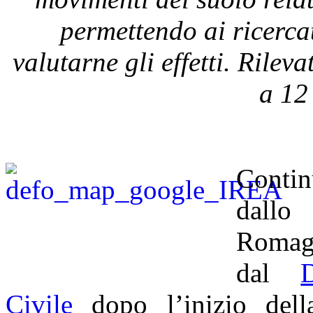
permettendo ai ricerc
valutarne gli effetti. Rilev
a
12
Contin
dallo 
Romagn
dal
Civile
dopo l’inizio dell