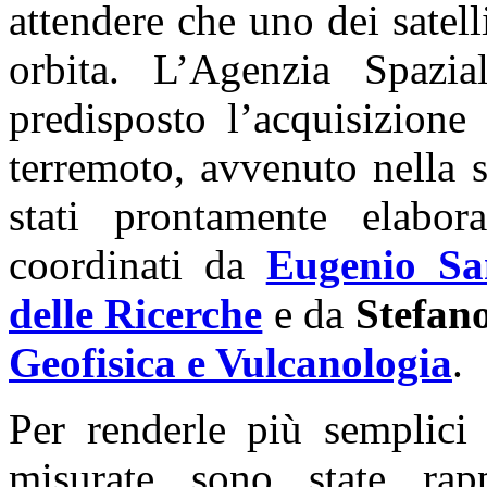
attendere che uno dei satelli
orbita. L’Agenzia Spazia
predisposto l’acquisizione
terremoto, avvenuto nella 
stati prontamente elabor
coordinati da
Eugenio Sa
delle Ricerche
e da
Stefan
Geofisica e Vulcanologia
.
Per renderle più semplici 
misurate sono state rapp