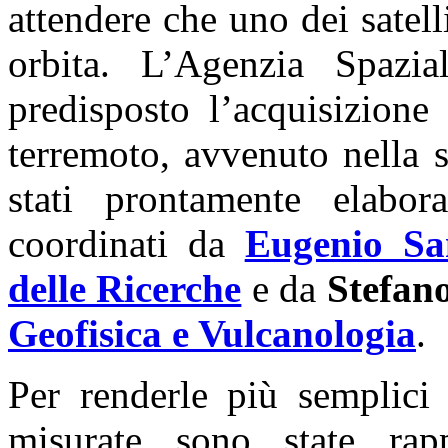
attendere che uno dei satelli
orbita. L’Agenzia Spazia
predisposto l’acquisizione
terremoto, avvenuto nella 
stati prontamente elabor
coordinati da
Eugenio Sa
delle Ricerche
e da
Stefan
Geofisica e Vulcanologia
.
Per renderle più semplici 
misurate sono state rapp