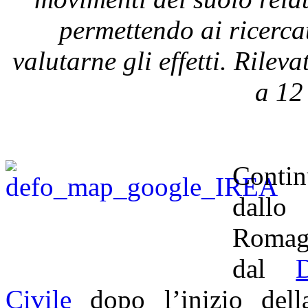
permettendo ai ricerc
valutarne gli effetti. Rilev
a
12
Contin
dallo 
Romagn
dal
Civile
dopo l’inizio dell