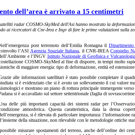
nto dell’area è arrivato a 15 centimetri
ai satelliti radar COSMO-SkyMed dell'Asi hanno mostrato la deformazione
o ai ricercatori di Cnr-Irea e Ingv di fare le prime valutazioni sulla z
Nell’emergenza post terremoto dell’Emilia Romagna il
Dipartimento 
coinvolto l’ASI
Agenzia Spaziale Italiana
, il CNR-IREA
Consiglio Na
dell’Ambiente e l’INGV
Istituto Nazionale di Geofisica e Vulcanologi
costellazione
COSMO-SkyMed
al fine di disporre, in tempi molto rapi
sismiche di maggiore energia: tipo di deformazione, entità ed estensione d
Grazie alle informazioni satellitari è stato possibile completare il quad
studiata si è evidenziato che si è avuto un sollevamento il cui valore m
sismologici e mostrano un piano di rottura principale immergente verso 
Padana si è accavallato sul settore settentrionale (faglia di sovrascorrime
Una delle più importanti capacità dei sistemi radar per l’Osservazio
condizione atmosferica. Questa caratteristica, data la densa cope
dell’emergenza, si è rilevata di particolare importanza: l’informazione ra
d’insieme della situazione, non rilevabile con le metodologie ottiche sta
ossibile misurare spostamenti del terreno, anche dell’ordine dei cen