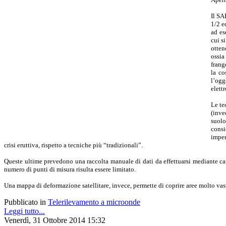
Il SA
1/2 e
ad es
cui s
otten
ossia
frang
la co
l’ogg
elett
Le te
(inve
suolo
consi
impen
crisi eruttiva, rispetto a tecniche più “tradizionali”.
Queste ultime prevedono una raccolta manuale di dati da effettuarsi mediante campag
numero di punti di misura risulta essere limitato.
Una mappa di deformazione satellitare, invece, permette di coprire aree molto vas
Pubblicato in
Telerilevamento a microonde
Leggi tutto...
Venerdì, 31 Ottobre 2014 15:32