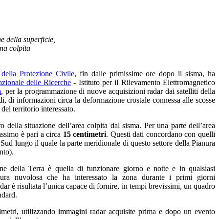
 della superficie,
ona colpita
della Protezione Civile
,
fin dalle primissime ore dopo il sisma, ha
zionale delle Ricerche
- Istituto per il Rilevamento Elettromagnetico
a
, per la programmazione di nuove acquisizioni radar dai satelliti della
di, di informazioni circa la deformazione crostale connessa alle scosse
el territorio interessato.
ro della situazione dell’area colpita dal sisma. Per una parte dell’area
assimo è pari a circa
15 centimetri
. Questi dati concordano con quelli
Sud lungo il quale la parte meridionale di questo settore della Pianura
nto).
ne della Terra è quella di funzionare giorno e notte e in qualsiasi
rtura nuvolosa che ha interessato la zona durante i primi giorni
dar è risultata l’unica capace di fornire, in tempi brevissimi, un quadro
ndard.
timetri, utilizzando immagini radar acquisite prima e dopo un evento