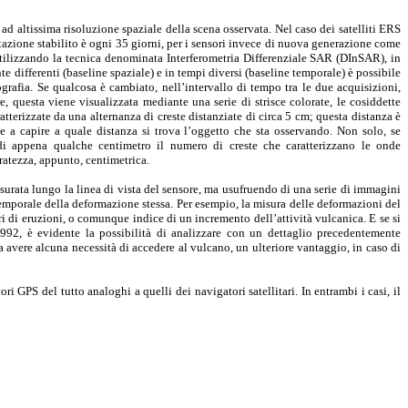
i ad altissima risoluzione spaziale della scena osservata. Nel caso dei satelliti ERS
azione stabilito è ogni 35 giorni, per i sensori invece di nuova generazione come
Utilizzando la tecnica denominata Interferometria Differenziale SAR (DInSAR), in
e differenti (baseline spaziale) e in tempi diversi (baseline temporale) è possibile
grafia. Se qualcosa è cambiato, nell’intervallo di tempo tra le due acquisizioni,
e, questa viene visualizzata mediante una serie di strisce colorate, le cosiddette
terizzate da una alternanza di creste distanziate di circa 5 cm; questa distanza è
e a capire a quale distanza si trova l’oggetto che sta osservando. Non solo, se
 di appena qualche centimetro il numero di creste che caratterizzano le onde
ratezza, appunto, centimetrica.
urata lungo la linea di vista del sensore, ma usufruendo di una serie di immagini
temporale della deformazione stessa. Per esempio, la misura delle deformazioni del
i di eruzioni, o comunque indice di un incremento dell’attività vulcanica. E se si
 1992, è evidente la possibilità di analizzare con un dettaglio precedentemente
 avere alcuna necessità di accedere al vulcano, un ulteriore vantaggio, in caso di
i GPS del tutto analoghi a quelli dei navigatori satellitari. In entrambi i casi, il