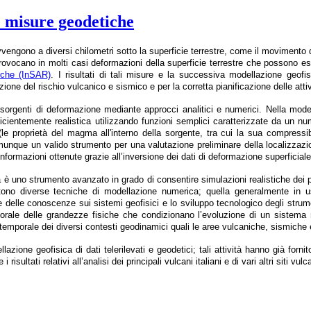
 e misure geodetiche
vvengono a diversi chilometri sotto la superficie terrestre, come il movimento
rovocano in molti casi deformazioni della superficie terrestre che possono 
iche (InSAR)
. I risultati di tali misure e la successiva modellazione geofi
ione del rischio vulcanico e sismico e per la corretta pianificazione delle attiv
 sorgenti di deformazione mediante approcci analitici e numerici. Nella modell
icientemente realistica utilizzando funzioni semplici caratterizzate da un n
 (le proprietà del magma all'interno della sorgente, tra cui la sua compressibil
omunque un valido strumento per una valutazione preliminare della localizzazi
nformazioni ottenute grazie all’inversione dei dati di deformazione superficia
 uno strumento avanzato in grado di consentire simulazioni realistiche dei pro
tono diverse tecniche di modellazione numerica; quella generalmente in u
 delle conoscenze sui sistemi geofisici e lo sviluppo tecnologico degli stru
ale delle grandezze fisiche che condizionano l’evoluzione di un sistema nat
emporale dei diversi contesti geodinamici quali le aree vulcaniche, sismiche e
zione geofisica di dati telerilevati e geodetici; tali attività hanno già fornito
 risultati relativi all’analisi dei principali vulcani italiani e di vari altri siti vu