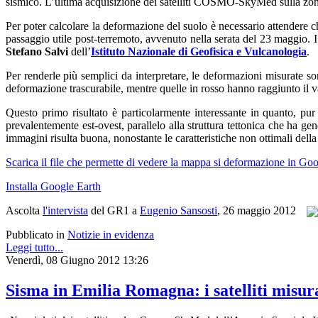
sismico. L’ultima acquisizione dei satelliti COSMO-SkyMed sulla zona
Per poter calcolare la deformazione del suolo è necessario attendere c
passaggio utile post-terremoto, avvenuto nella serata del 23 maggio. I
Stefano Salvi
dell’
Istituto Nazionale di Geofisica e Vulcanologia
.
Per renderle più semplici da interpretare, le deformazioni misurate s
deformazione trascurabile, mentre quelle in rosso hanno raggiunto il 
Questo primo risultato è particolarmente interessante in quanto, pu
prevalentemente est-ovest, parallelo alla struttura tettonica che ha ge
immagini risulta buona, nonostante le caratteristiche non ottimali della
Scarica il file che permette di vedere la mappa si deformazione in Go
Installa Google Earth
Ascolta
l'intervista
del GR1 a
Eugenio Sansosti
, 26 maggio 2012
Pubblicato in
Notizie in evidenza
Leggi tutto...
Venerdì, 08 Giugno 2012 13:26
Sisma in Emilia Romagna: i satelliti misur