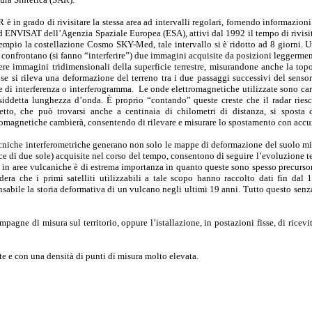
R è in grado di rivisitare la stessa area ad intervalli regolari, fornendo informazion
d ENVISAT dell’Agenzia Spaziale Europea (ESA), attivi dal 1992 il tempo di rivisit
empio la costellazione Cosmo SKY-Med, tale intervallo si è ridotto ad 8 giorni. 
i confrontano (si fanno “interferire”) due immagini acquisite da posizioni leggerment
ere immagini tridimensionali della superficie terrestre, misurandone anche la topo
 se si rileva una deformazione del terreno tra i due passaggi successivi del sensor
e di interferenza o interferogramma. Le onde elettromagnetiche utilizzate sono carat
siddetta lunghezza d’onda. È proprio “contando” queste creste che il radar riesc
etto, che può trovarsi anche a centinaia di chilometri di distanza, si sposta
romagnetiche cambierà, consentendo di rilevare e misurare lo spostamento con accu
cniche interferometriche generano non solo le mappe di deformazione del suolo mis
ce di due sole) acquisite nel corso del tempo, consentono di seguire l’evoluzione 
 in aree vulcaniche è di estrema importanza in quanto queste sono spesso precursor
dera che i primi satelliti utilizzabili a tale scopo hanno raccolto dati fin dal
sabile la storia deformativa di un vulcano negli ultimi 19 anni. Tutto questo senza
ne di misura sul territorio, oppure l’istallazione, in postazioni fisse, di ricevitor
te e con una densità di punti di misura molto elevata.