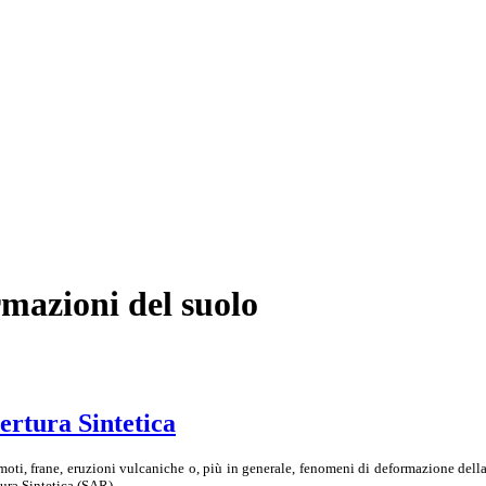
rmazioni del suolo
ertura Sintetica
moti, frane, eruzioni vulcaniche o, più in generale, fenomeni di deformazione della 
ura Sintetica (SAR).