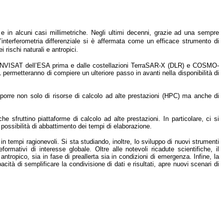
 in alcuni casi millimetriche. Negli ultimi decenni, grazie ad una sempre
interferometria differenziale si è affermata come un efficace strumento di
rischi naturali e antropici.
 ed ENVISAT dell’ESA prima e dalle costellazioni TerraSAR-X (DLR) e COSMO-
rmetteranno di compiere un ulteriore passo in avanti nella disponibilità di
isporre non solo di risorse di calcolo ad alte prestazioni (HPC) ma anche di
 sfruttino piattaforme di calcolo ad alte prestazioni. In particolare, ci si
 possibilità di abbattimento dei tempi di elaborazione.
in tempi ragionevoli. Si sta studiando, inoltre, lo sviluppo di nuovi strumenti
mativi di interesse globale. Oltre alle notevoli ricadute scientifiche, il
 antropico, sia in fase di preallerta sia in condizioni di emergenza. Infine, la
acità di semplificare la condivisione di dati e risultati, apre nuovi scenari di