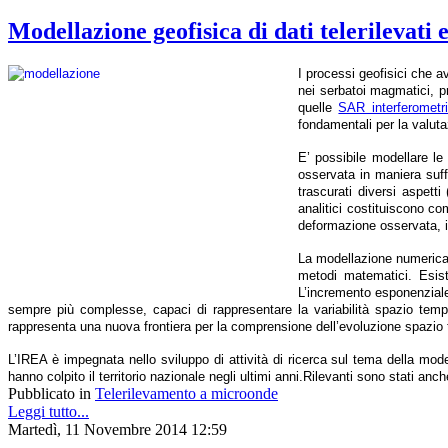
Modellazione geofisica di dati telerilevati
I processi geofisici che a
nei serbatoi magmatici, p
quelle
SAR interferometr
fondamentali per la valutaz
E’ possibile modellare le
osservata in maniera suff
trascurati diversi aspetti
analitici costituiscono c
deformazione osservata, i
La modellazione numerica è
metodi matematici. Esis
L’incremento esponenziale
sempre più complesse, capaci di rappresentare la variabilità spazio tempor
rappresenta una nuova frontiera per la comprensione dell’evoluzione spazio t
L’IREA è impegnata nello sviluppo di attività di ricerca sul tema della modella
hanno colpito il territorio nazionale negli ultimi anni.
Rilevanti sono stati anche i
Pubblicato in
Telerilevamento a microonde
Leggi tutto...
Martedì, 11 Novembre 2014 12:59