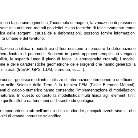
 di una faglia sismogenetica, l'accumulo di magma, la variazione di pressione
essere misurate con metodi geodetici e con tecniche di telerilevamento come
sica delle sorgenti, causa delle deformazioni, possono fornire informazioni
ità umane e del territorio.
azione analitica i modelli più diffusi riescono a riprodurre la deformazione
umero limitato di parametri. Sebbene in questi approcci semplificati vengano
ità, le asperità lungo il piano di faglia, le eterogeneità crostali), i modelli
one e delle caratteristiche geometriche delle sorgenti che hanno generato la
le misurati (InSAR, GPS, EDM, tiltmetria, ecc…).
cessi geofisici mediante l’utilizzo di informazioni eterogenee e di efficienti
so nelle Scienze della Terra è la tecnica FEM (Finite Element Method).
menti di calcolo numerico hanno consentito l’implementazione di modellazioni
urale. In questo contesto la modellistica multi fisica agli elementi finiti
 quelle affette da fenomeni di dissesto idrogeologico.
 importanti risultati nell’ambito dello studio dei principali eventi sismici che
lcanici di grande interesse scientifico.