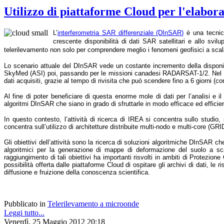
Utilizzo di piattaforme Cloud per l'elabor
L’
interferometria SAR differenziale (DInSAR)
è una tecnica
crescente disponibilità di dati SAR satellitari e allo svi
telerilevamento non solo per comprendere meglio i fenomeni geofisici a scala 
Lo scenario attuale del DInSAR vede un costante incremento della disponib
SkyMed (ASI) poi, passando per le missioni canadesi RADARSAT-1/2. Nel pros
dati acquisiti, grazie al tempo di rivisita che può scendere fino a 6 giorni (c
Al fine di poter beneficiare di questa enorme mole di dati per l’analisi e 
algoritmi DInSAR che siano in grado di sfruttarle in modo efficace ed efficie
In questo contesto, l’attività di ricerca di IREA si concentra sullo studio
concentra sull’utilizzo di architetture distribuite multi-nodo e multi-core (G
Gli obiettivi dell’attività sono la ricerca di soluzioni algoritmiche DInSAR c
algoritmici per la generazione di mappe di deformazione del suolo a scala
raggiungimento di tali obiettivi ha importanti risvolti in ambiti di Protezione
possibilità offerta dalle piattaforme Cloud di ospitare gli archivi di dati, le
diffusione e fruizione della conoscenza scientifica.
Pubblicato in
Telerilevamento a microonde
Leggi tutto...
Venerdì, 25 Maggio 2012 20:18