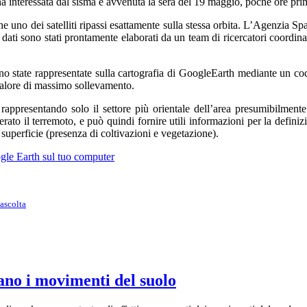
 interessata dal sisma è avvenuta la sera del 19 maggio, poche ore pri
he uno dei satelliti ripassi esattamente sulla stessa orbita. L’Agenzia S
 dati sono stati prontamente elaborati da un team di ricercatori coordin
ono state rappresentate sulla cartografia di GoogleEarth mediante un co
valore di massimo sollevamento.
r rappresentando solo il settore più orientale dell’area presumibilmen
nerato il terremoto, e può quindi fornire utili informazioni per la defini
 superficie (presenza di coltivazioni e vegetazione).
ogle Earth sul tuo computer
ano i movimenti del suolo