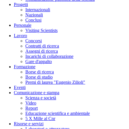
Progetti
Internazionali
Nazionali
Conclusi
Personale
Visiting Scientists
Lavoro
Concorsi
Contratti di ricerca
Assegni di ricerca
Incarichi di collaborazione
Gare d'appalto
Formazione
Borse di ricerca
Borse di studio
Premi di laurea "Eugenio Zilioli"
Eventi
Comunicazione e stampa
Scienza e società
Video
Report
Educazione scientifica e ambientale
5 X Mille al Cnr
Risorse e servizi
Laboratori e attrezzature