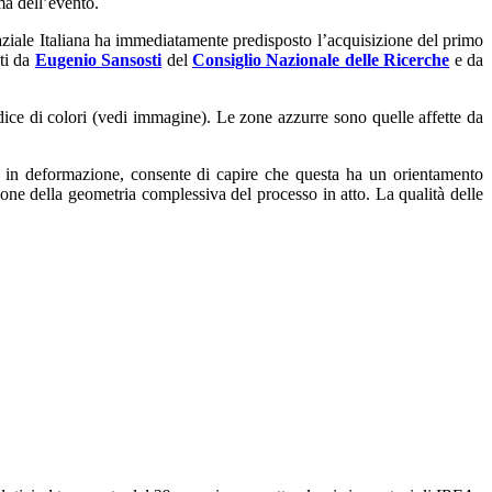
ma dell’evento.
paziale Italiana ha immediatamente predisposto l’acquisizione del primo
ati da
Eugenio Sansosti
del
Consiglio Nazionale delle Ricerche
e da
dice di colori (vedi immagine). Le zone azzurre sono quelle affette da
te in deformazione, consente di capire che questa ha un orientamento
zione della geometria complessiva del processo in atto. La qualità delle