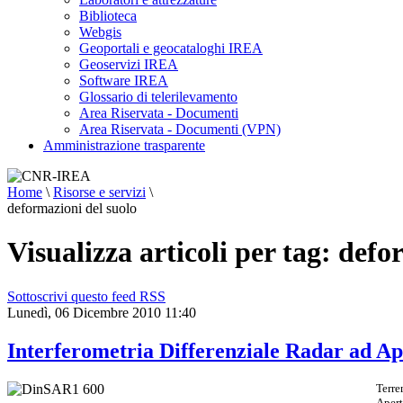
Biblioteca
Webgis
Geoportali e geocataloghi IREA
Geoservizi IREA
Software IREA
Glossario di telerilevamento
Area Riservata - Documenti
Area Riservata - Documenti (VPN)
Amministrazione trasparente
Home
\
Risorse e servizi
\
deformazioni del suolo
Visualizza articoli per tag: defo
Sottoscrivi questo feed RSS
Lunedì, 06 Dicembre 2010 11:40
Interferometria Differenziale Radar ad Ap
Terre
Apert