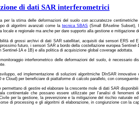
azione di dati SAR interferometrici
 per la stima delle deformazioni del suolo con accuratezze centimetriche e
luppo di algoritmi avanzati come la
tecnica SBAS
(Small BAseline Subset), l’
locale e regionale ma anche per dare supporto alla gestione e mitigazione dei 
ilità di grossi archivi di dati SAR satellitari, acquisiti dai sensori ERS
simo futuro, i sensori SAR a bordo della costellazione europea Sentinel-1 pe
on Sentinel-1A e 1B) e alla politica di acquisizione global coverage adottata.
il monitoraggio interferometrico delle deformazioni del suolo, è necessario d
nte.
, sviluppo, ed implementazione di soluzioni algoritmiche DInSAR innovative che
RID e Cloud) per beneficiare di piattaforme di calcolo parallelo, con conseguente
he permettano di gestire ed elaborare la crescente mole di dati SAR disponibili 
 continentale che possano essere utilizzate per l’analisi di fenomeni defor
 Civile per la gestione, la prevenzione e la mitigazione del rischio naturale ed
 risorse di processing e gli algoritmi di elaborazione, in congiunzione con la cap