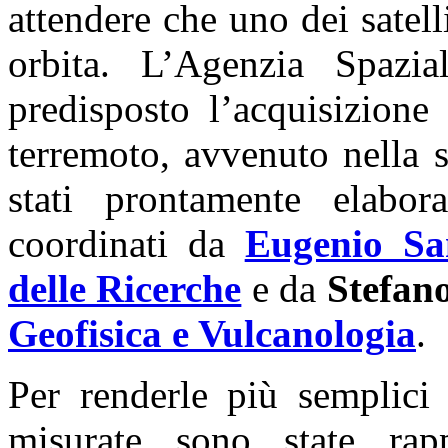
attendere che uno dei satelli
orbita. L’Agenzia Spazia
predisposto l’acquisizione
terremoto, avvenuto nella 
stati prontamente elabor
coordinati da
Eugenio Sa
delle Ricerche
e da
Stefan
Geofisica e Vulcanologia
.
Per renderle più semplici 
misurate sono state rapp