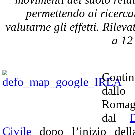
permettendo ai ricerc
valutarne gli effetti. Rilev
a
12
Contin
dallo 
Romagn
dal
Civile
dopo l’inizio dell