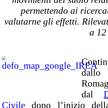
permettendo ai ricerc
valutarne gli effetti. Rilev
a
12
Contin
dallo 
Romagn
dal
Civile
dopo l’inizio dell