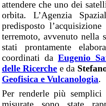
attendere che uno dei satelli
orbita. L’Agenzia Spazia
predisposto l’acquisizione
terremoto, avvenuto nella 
stati prontamente elabor
coordinati da
Eugenio Sa
delle Ricerche
e da
Stefan
Geofisica e Vulcanologia
.
Per renderle più semplici 
misurate sono state rapp