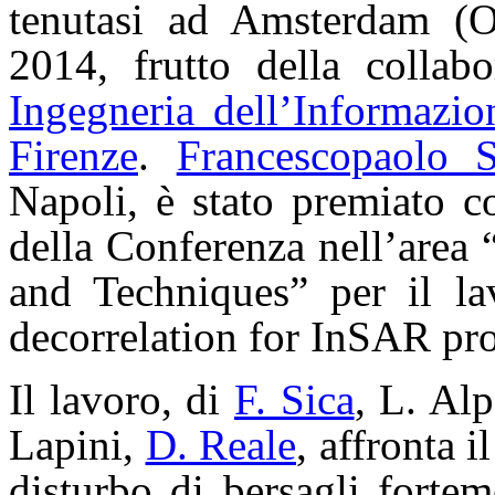
tenutasi ad Amsterdam (O
2014, frutto della collab
Ingegneria dell’Informazio
Firenze
.
Francescopaolo S
Napoli, è stato premiato c
della Conferenza nell’area
and Techniques” per il la
decorrelation for InSAR pr
Il lavoro, di
F. Sica
, L. Al
Lapini,
D. Reale
, affronta i
disturbo di bersagli forteme