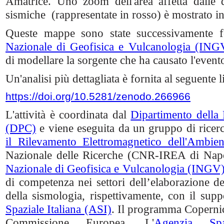
Amatrice. Uno zoom dell'area affetta dalle 
sismiche (rappresentate in rosso) è mostrato i
Queste mappe sono state successivamente fo
Nazionale di Geofisica e Vulcanologia (ING
di modellare la sorgente che ha causato l'event
Un'analisi più dettagliata è fornita al seguente l
https://doi.org/10.5281/zenodo.266966
L'attività è coordinata dal
Dipartimento della 
(DPC)
e viene eseguita da un gruppo di ricerc
il Rilevamento Elettromagnetico dell'Ambien
Nazionale delle Ricerche (CNR-IREA di Napol
Nazionale di Geofisica e Vulcanologia (INGV
di competenza nei settori dell’elaborazione dei 
della sismologia, rispettivamente, con il suppo
Spaziale Italiana (ASI)
. Il programma Copernic
Commissione Europea. L'
Agenzia Spa