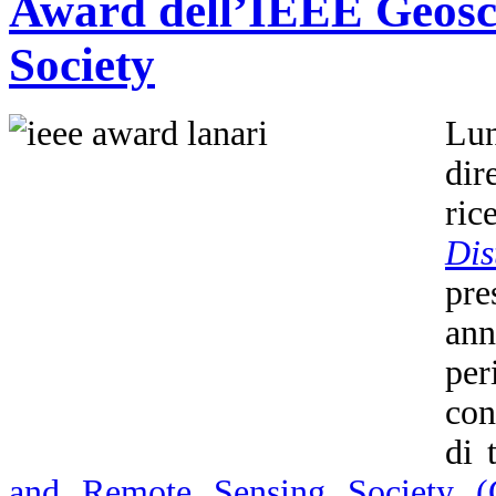
Award dell’IEEE Geosc
Society
Lu
dir
ric
Dis
pre
an
per
con
di 
and Remote Sensing Society 