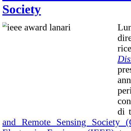
Society
Lu
dir
ric
Dis
pre
an
per
con
di 
and Remote Sensing Society 