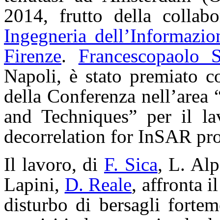
2014, frutto della collab
Ingegneria dell’Informazio
Firenze
.
Francescopaolo S
Napoli, è stato premiato c
della Conferenza nell’area
and Techniques” per il la
decorrelation for InSAR pr
Il lavoro, di
F. Sica
, L. Al
Lapini,
D. Reale
, affronta i
disturbo di bersagli forteme