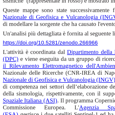
sismiche (rappresentate in rosso) è mostrato i
Queste mappe sono state successivamente fo
Nazionale di Geofisica e Vulcanologia (ING
di modellare la sorgente che ha causato l'event
Un'analisi più dettagliata è fornita al seguente l
https://doi.org/10.5281/zenodo.266966
L'attività è coordinata dal
Dipartimento della 
(DPC)
e viene eseguita da un gruppo di ricerc
il Rilevamento Elettromagnetico dell'Ambien
Nazionale delle Ricerche (CNR-IREA di Napol
Nazionale di Geofisica e Vulcanologia (INGV
di competenza nei settori dell’elaborazione dei 
della sismologia, rispettivamente, con il suppo
Spaziale Italiana (ASI)
. Il programma Copernic
Commissione Europea. L'
Agenzia Spa
(ESA)
gestisce i due satelliti Sentinel-1 ed h