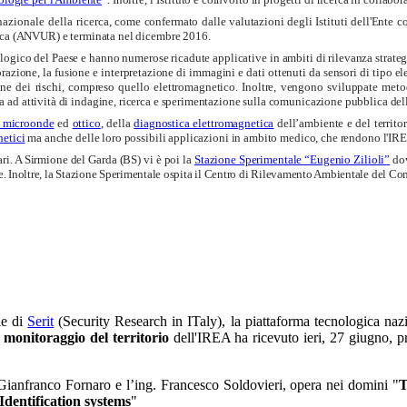
azionale della ricerca,
come confermato dalle valutazioni degli Istituti dell'Ente co
cerca (ANVUR) e terminata nel dicembre 2016.
logico del Paese e hanno numerose ricadute applicative in ambiti di rilevanza strategica
azione, la fusione e interpretazione di immagini e dati ottenuti da sensori di tipo elet
azione dei rischi, compreso quello elettromagnetico. Inoltre, vengono sviluppate meto
ad attività di indagine, ricerca e sperimentazione sulla comunicazione pubblica della
a microonde
ed
ottico
, della
diagnostica elettromagnetica
dell’ambiente e del territor
netici
ma anche delle loro possibili applicazioni in ambito medico, che rendono l'IREA
ri. A Sirmione del Garda (BS) vi è poi la
Stazione Sperimentale “Eugenio Zilioli”
do
e. Inoltre, la Stazione Sperimentale ospita il Centro di Rilevamento Ambientale del Com
le di
Serit
(Security Research in ITaly), la piattaforma tecnologica naz
 monitoraggio del territorio
dell'IREA ha ricevuto ieri, 27 giugno, p
g. Gianfranco Fornaro e l’ing. Francesco Soldovieri, opera nei domini "
T
Identification systems
"