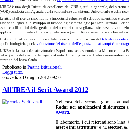
L’IREA è uno degli Istituti di eccellenza del CNR e, più in generale, del sistema n
(VQR) condotta dall'Agenzia per la valutazione del sistema Universitario e della ri
Le attività di ricerca rispondono a importanti esigenze di sviluppo scientifico e tecno
Esse sono legate allo sviluppo di metodologie e tecnologie per l'acquisizione, l'elabor
estratte utili ai fini della gestione del territorio, sorveglianza, sicurezza e valut
applicazioni biomedicali dei campi elettromagnetici. Attenzione viene anche dedicata 
L’Istituto ha al suo interno consolidate competenze nei settori del
telerilevamento 
quelle biologiche per la
valutazione del rischio dell’esposizione ai campi elettromag
L’IREA ha la sua sede istituzionale a Napoli, una sede secondaria a Milano e una a Ba
della qualità delle acque del lago, e attività di divulgazione e di educazione ambiental
territorio del basso Garda.
Pubblicato in
Pagine istituzionali
Leggi tutto...
Giovedì, 28 Giugno 2012 09:50
All'IREA il Serit Award 2012
Nel corso della seconda giornata annua
Radar per applicazioni di sicurezza e
Award
.
Il laboratorio, i cui referenti sono l'in
asset e infrastrutture
" e "
Detection & 