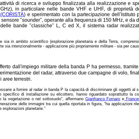
attività di ricerca e sviluppo finalizzata alla realizzazione e 
 GHz), in particolare nelle bande VHF e UHF, di proprietà de
ti (CORISTA
) e sperimentato con la partecipazione dell’Istituto
a un sensore "sounder", operante alla frequenza di 150 MHz, e da
 delle bande "classiche" L, C ed X, il sistema radar realizzat
e sia in ambito scientifico (esplorazione planetaria e della Terra, compren
te sia intenzionalmente - applicazione più propriamente militare - sia per cause 
fferto dall'impiego militare della banda P ha permesso, tramite
perimentazione del radar, attraverso due campagne di volo, final
 aree terrestri.
ssarie a fornire al radar in banda P la capacità di discriminare gli oggetti al 
specifico di installazione su elicottero, hanno riguardato soprattutto la c
o la vegetazione o nel sottosuolo”, affermano
Gianfranco Fornaro
e
Frances
azione delle immagini tra cui quella riportata in figura, “ha applicazioni ril
e esplorazioni planetarie.”