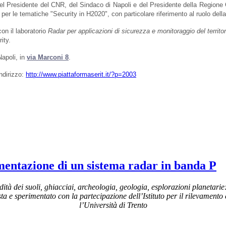
o del Presidente del CNR, del Sindaco di Napoli e del Presidente della Regio
 le tematiche "Security in H2020", con particolare riferimento al ruolo della ri
on il laboratorio
Radar per applicazioni di sicurezza e monitoraggio del territor
ity.
Napoli, in
via Marconi 8
.
indirizzo:
http://www.piattaformaserit.it/?p=2003
imentazione di un sistema radar in banda P
dità dei suoli, ghiacciai, archeologia, geologia, esplorazioni planetarie
ista e sperimentato con la partecipazione dell’Istituto per il rilevamento
l’Università di Trento