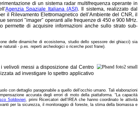
sperimentazione di un sistema radar multifrequenza operante in
ll'
Agenzia Spaziale Italiana (ASI)
. Il sistema, realizzato dal
 per il Rilevamento Elettromagnetico dell’Ambiente del CNR, il
 due sensori "imager" operanti alle frequenze di 450 e 900 MHz.
o permette di acquisire informazioni anche sullo strato sub-
sione delle dinamiche di ecosistema, studio dello spessore dei ghiacci) sia
naturali - p.es. reperti archeologici o ricerche post frane).
 i velivoli messi a disposizione dal Centro
izzata ad investigare lo spettro applicativo
suolo con dettaglio paragonabile a quello dell’occhio umano. Tali elaborazioni
ompensazione accurata degli errori di moto della piattaforma. “La capacità
co Soldovieri
, primi Ricercatori dell’IREA che hanno coordinato le attività
evanti per la sicurezza, il monitoraggio di foreste, la stima della biomassa e