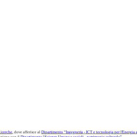
Ricerche
,
dove afferisce al
Dipartimento “Ingegneria - ICT e tecnologia per l'Energia 
razione con il
Dipartimento “Scienze Umane e sociali - patrimonio culturale”
.