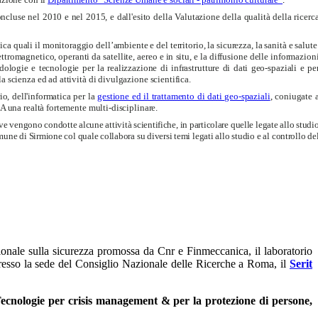
ncluse nel 2010 e nel 2015, e dall'esito della Valutazione della qualità della ricerc
 quali il monitoraggio dell’ambiente e del territorio, la sicurezza, la sanità e salute
tromagnetico, operanti da satellite, aereo e in situ, e la diffusione delle informazion
dologie e tecnologie per la realizzazione di infrastrutture di dati geo-spaziali e pe
 scienza ed ad attività di divulgazione scientifica.
io, dell'informatica per la
gestione ed il trattamento di dati geo-spaziali
, coniugate 
 una realtà fortemente multi-disciplinare.
ve
vengono condotte alcune attività scientifiche, in particolare quelle legate allo studi
une di Sirmione col quale collabora su diversi temi legati allo studio e al controllo de
ionale sulla sicurezza promossa da Cnr e Finmeccanica, il laboratorio
resso la sede del Consiglio Nazionale delle Ricerche a Roma, il
Serit
ecnologie per crisis management & per la protezione di persone,