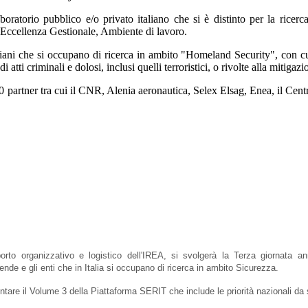
oratorio pubblico e/o privato italiano che si è distinto per la ricerca
Eccellenza Gestionale, Ambiente di lavoro.
aliani che si occupano di ricerca in ambito "Homeland Security", con cu
i atti criminali e dolosi, inclusi quelli terroristici, o rivolte alla mitigazi
0 partner tra cui il CNR, Alenia aeronautica, Selex Elsag, Enea, il Centro
orto organizzativo e logistico dell'IREA, si svolgerà la Terza giornata 
de e gli enti che in Italia si occupano di ricerca in ambito Sicurezza.
ntare il Volume 3 della Piattaforma SERIT che include le priorità nazionali da