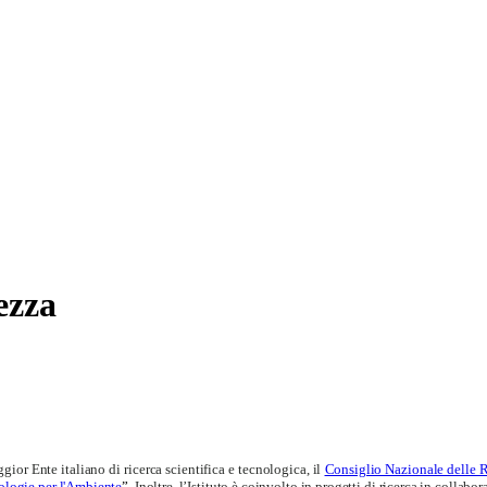
rezza
or Ente italiano di ricerca scientifica e tecnologica, il
Consiglio Nazionale delle 
ologie per l'Ambiente
”.
Inoltre, l’Istituto è coinvolto in progetti di ricerca in collabo