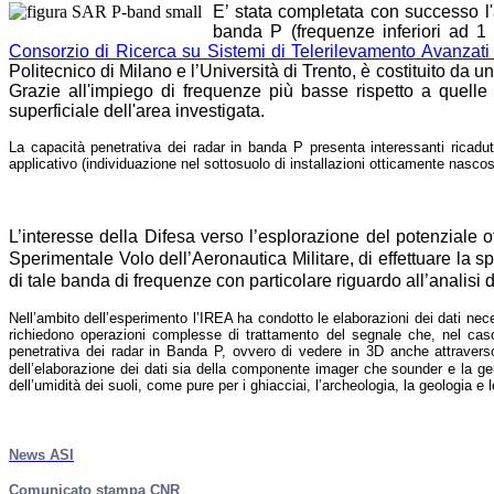
E’ stata completata con successo l'
banda P (frequenze inferiori ad 1
Consorzio di Ricerca su Sistemi di Telerilevamento Avanza
Politecnico di Milano e l’Università di Trento, è costituito d
Grazie all'impiego di frequenze più basse rispetto a quelle
superficiale dell'area investigata.
La capacità penetrativa dei radar in banda P presenta interessanti ricadut
applicativo (individuazione nel sottosuolo di installazioni otticamente nascos
L’interesse della Difesa verso l’esplorazione del potenziale o
Sperimentale Volo dell’Aeronautica Militare, di effettuare la s
di tale banda di frequenze con particolare riguardo all’analisi di
Nell’ambito dell’esperimento l’IREA ha condotto le elaborazioni dei dati nece
richiedono operazioni complesse di trattamento del segnale che, nel caso 
penetrativa dei radar in Banda P, ovvero di vedere in 3D anche attravers
dell’elaborazione dei dati sia della componente imager che sounder e la gener
dell’umidità dei suoli, come pure per i ghiacciai, l’archeologia, la geologia e l
News ASI
Comunicato stampa CNR