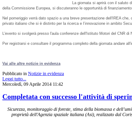
La giornata si aprirà con il salut
della Commissione Europea, si discuteranno le opportunità di finanziamento per
Nel pomeriggio verrà dato spazio a una breve presentazione dell'IREA che, c
privato italiano che si è distinto per la ricerca e l’innovazione in ambito Secur
L'evento si svolgerà presso l'aula conferenze dell'Istituto Motori del CNR di 
Per registrarsi e consultare il programma completo della giornata andare all'
Vai alle altre notizie in evidenza
Pubblicato in
Notizie in evidenza
Leggi tutto...
Mercoledì, 09 Aprile 2014 11:42
Completata con successo l'attività di sper
Sicurezza, monitoraggio di foreste, stima della biomassa e dell’umi
proprietà dell'Agenzia spaziale italiana (Asi), realizzato dal Cor