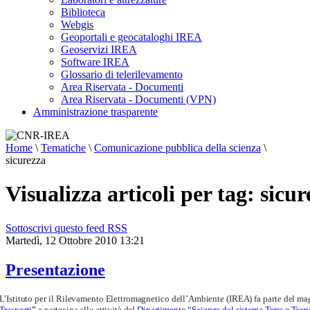
Biblioteca
Webgis
Geoportali e geocataloghi IREA
Geoservizi IREA
Software IREA
Glossario di telerilevamento
Area Riservata - Documenti
Area Riservata - Documenti (VPN)
Amministrazione trasparente
Home
\
Tematiche
\
Comunicazione pubblica della scienza
\
sicurezza
Visualizza articoli per tag: sicu
Sottoscrivi questo feed RSS
Martedì, 12 Ottobre 2010 13:21
Presentazione
L’Istituto per il Rilevamento Elettromagnetico dell’Ambiente (IREA) fa parte del maggi
Trasporti
”
e partecipa alle attività del
Dipartimento “Scienze del sistema Terra e Tecn