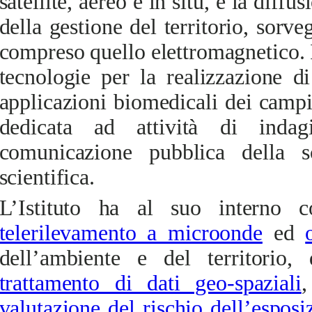
satellite, aereo e in situ, e la diffu
della gestione del territorio, sorve
compreso quello elettromagnetico. 
tecnologie per la realizzazione di
applicazioni biomedicali dei campi
dedicata ad attività di indag
comunicazione pubblica della s
scientifica.
L’Istituto ha al suo interno c
telerilevamento a microonde
ed
dell’ambiente e del territorio,
trattamento di dati geo-spaziali
,
valutazione del rischio dell’espos