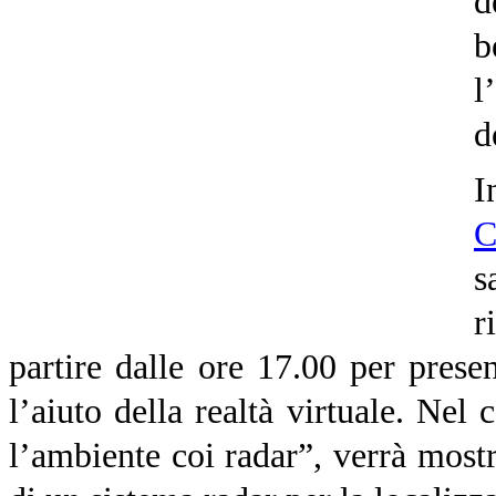
d
b
l
d
I
s
r
partire dalle ore 17.00 per presen
l’aiuto della realtà virtuale. Nel
l’ambiente coi radar”, verrà mostr