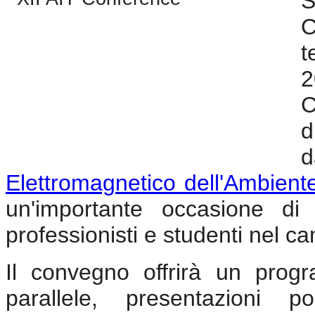
S
C
t
2
C
d
d
Elettromagnetico dell'Ambient
un'importante occasione di c
professionisti e studenti nel c
Il convegno offrirà un prog
parallele, presentazioni 