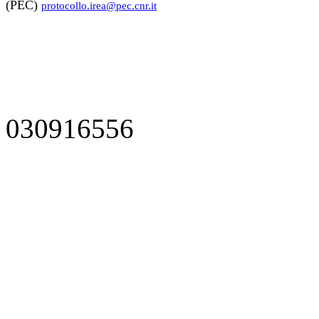
(PEC)
protocollo.irea@pec.cnr.it
030916556