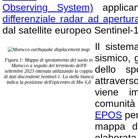
Observing System)
applican
differenziale radar ad apertur
dal satellite europeo Sentinel-
Il sistem
sismico,
Figura 1: Mappa di spostamento del suolo in
Marocco a seguito del terremoto dell'8
dello sp
settembre 2023 ottenuta utilizzando la coppia
di dati discendenti Sentinel-1. La stella bianca
attraver
indica la posizione dell'epicentro di Mw 6,8
viene i
comunità 
EPOS
per
mappa di
elaborat