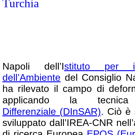
Napoli
dell’I
stituto per i
dell’Ambiente
del Consiglio N
ha rilevato il campo di defor
applicando la tecni
Differenziale
(DInSAR)
.
Ciò è 
sviluppato dall’IREA-CNR nell’am
di ricerca Europea
EPOS (Eur