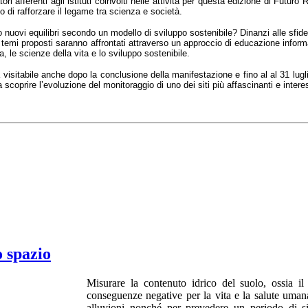
tori afferenti agli istituti coinvolti nelle attività per questa edizione di Fut
vo di rafforzare il legame tra scienza e società.
o nuovi equilibri secondo un modello di sviluppo sostenibile? Dinanzi alle sfid
 I temi proposti saranno affrontati attraverso un approccio di educazione infor
a, le scienze della vita e lo sviluppo sostenibile.
 visitabile anche dopo la conclusione della manifestazione e fino al al 31 lugl
ri a scoprire l’evoluzione del monitoraggio di uno dei siti più affascinanti e in
o spazio
Misurare la contenuto idrico del suolo, ossia il 
conseguenze negative per la vita e la salute umana,
alluvioni nonché per prevedere un periodo di si