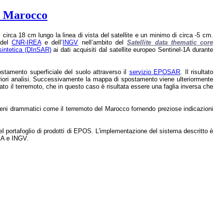
el Marocco
rca 18 cm lungo la linea di vista del satellite e un minimo di circa -5 cm.
 del
CNR-IREA
e dell’
INGV
nell’ambito del
Satellite data thematic core
 sintetica (DInSAR)
ai dati acquisiti dal satellite europeo Sentinel-1A durante
tamento superficiale del suolo attraverso il
servizio EPOSAR
. Il risultato
riori analisi. Successivamente la mappa di spostamento viene ulteriormente
to il terremoto, che in questo caso è risultata essere una faglia inversa che
meni drammatici come il terremoto del Marocco fornendo preziose indicazioni
l portafoglio di prodotti di EPOS. L'implementazione del sistema descritto è
REA e INGV.