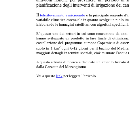
pianificazione degli interventi di irrigazione dei cam
Il
telerilevamento a microonde
è la principale sorgente d’
variabile climatica essenziale in quanto svolge un ruolo imp
Elaborando le immagini satellitari con algoritmi specifici, in
E’ questo uno dei settori in cui sono concentrate da anni le
hanno sviluppato un prodotto in fase finale di ottimizzazio
costellazione del programma europeo Copernicus di osserva
2
suolo in 1 km
ogni 6-12 giorni per il bacino del Mediterr
maggiori dettagli in termini spaziali, cioè misurare l’acqua 
A questa attività di ricerca è
dedicato un articolo firmato
dalla Gazzetta del Mezzogiorno.
Vai a questo
link
per leggere l’articolo