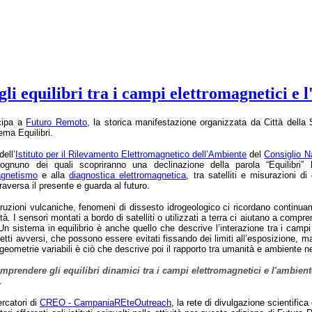
equilibri tra i campi elettromagnetici e l'a
cip
a a
Futuro Remoto
,
la storica manifestazione organizzata da Città della
tema Equilibri.
dell
’
Istituto per il Rilevamento Elettromagnetico dell’Ambiente
del
Consiglio N
 ognuno dei quali scopriranno una declinazione della parola “Equilibri” l
agnetismo
e alla
diagnostica elettromagnetica
,
tra satelliti e misurazioni di
raversa il presente e guarda al futuro.
ruzioni vulcaniche, fenomeni di dissesto idrogeologico ci ricordano continuam
tà. I sensori montati a bordo di satelliti o utilizzati a terra ci aiutano a co
n sistema in equilibrio è anche quello che descrive l’interazione tra i campi 
fetti avversi, che possono essere evitati fissando dei limiti all’esposizione, ma 
a geometrie variabili è ciò che descrive poi il rapporto tra umanità e ambiente ne
prendere gli equilibri dinamici tra i campi elettromagnetici e l'ambiente,
.
rcatori d
i
CREO - CampaniaREteOutreach
,
la rete di divulgazione scientific