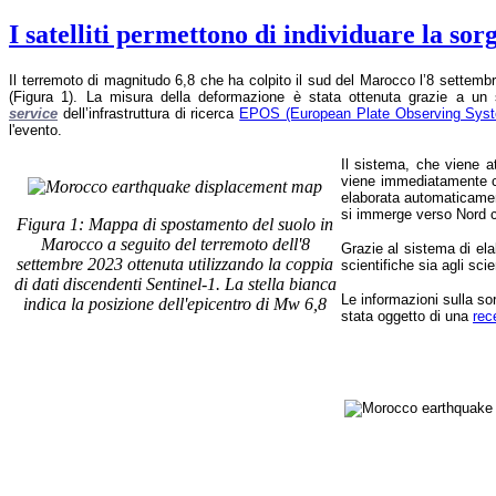
I satelliti permettono di individuare la so
Il terremoto di magnitudo 6,8 che ha colpito il sud del Marocco l’8 settem
(Figura 1). La misura della deformazione è stata ottenuta grazie a un
service
dell’infrastruttura di ricerca
EPOS (European Plate Observing Sys
l'evento.
Il sistema, che viene 
viene immediatamente co
elaborata automaticament
si immerge verso Nord c
Figura 1: Mappa di spostamento del suolo in
Marocco a seguito del terremoto dell'8
Grazie al sistema di el
settembre 2023 ottenuta utilizzando la coppia
scientifiche sia agli scie
di dati discendenti Sentinel-1. La stella bianca
Le informazioni sulla so
indica la posizione dell'epicentro di Mw 6,8
stata oggetto di una
rec