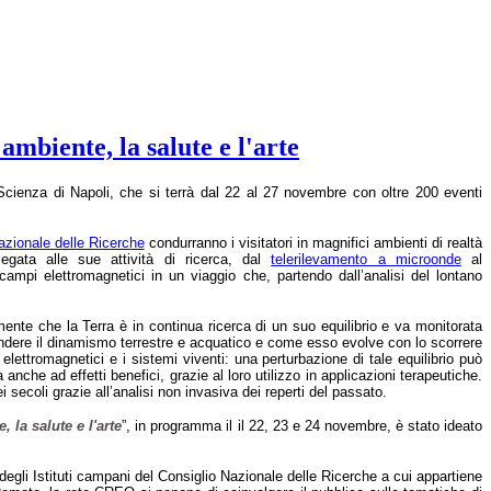
mbiente, la salute e l'arte
 Scienza di Napoli, che si terrà dal 22 al 27 novembre con oltre 200 eventi
azionale delle Ricerche
condurranno i visitatori in magnifici ambienti di realtà
egata alle sue attività di ricerca, dal
telerilevamento a microonde
al
 campi elettromagnetici in un viaggio che, partendo dall’analisi del lontano
ente che la Terra è in continua ricerca di un suo equilibrio e va monitorata
mprendere il dinamismo terrestre e acquatico e come esso evolve con lo scorrere
elettromagnetici e i sistemi viventi: una perturbazione di tale equilibrio può
anche ad effetti benefici, grazie al loro utilizzo in applicazioni terapeutiche.
i secoli grazie all’analisi non invasiva dei reperti del passato.
 la salute e l'arte
”, in programma il il 22, 23 e 24 novembre, è stato ideato
a degli Istituti campani del Consiglio Nazionale delle Ricerche a cui appartiene