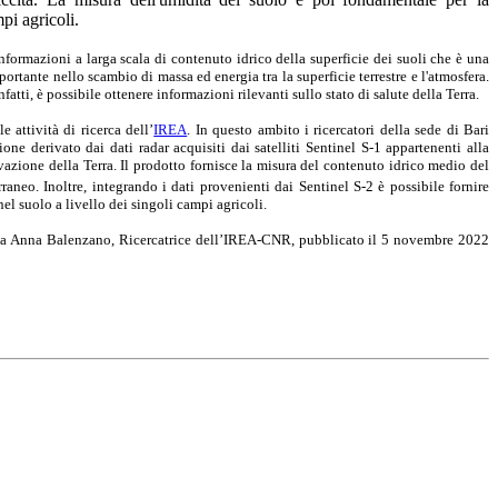
pi agricoli.
informazioni a larga scala di contenuto idrico della superficie dei suoli che è una
ortante nello scambio di massa ed energia tra la superficie terrestre e l'atmosfera.
fatti, è possibile ottenere informazioni rilevanti sullo stato di salute della Terra.
 attività di ricerca dell’
IREA
.
In questo ambito i ricercatori della sede di Bari
ne derivato dai dati radar acquisiti dai satelliti Sentinel S-1 appartenenti alla
zione della Terra. Il prodotto fornisce la misura del contenuto idrico medio del
aneo. Inoltre, integrando i dati provenienti dai Sentinel S-2 è possibile fornire
nel suolo a livello dei singoli campi agricoli.
 da Anna Balenzano, Ricercatrice dell’IREA-CNR, pubblicato il 5 novembre 2022