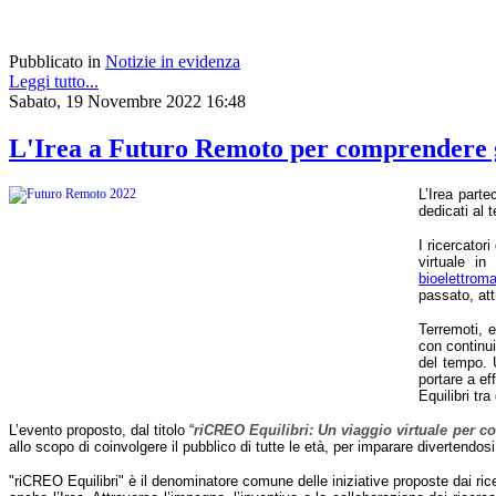
Pubblicato in
Notizie in evidenza
Leggi tutto...
Sabato, 19 Novembre 2022 16:48
L'Irea a Futuro Remoto per comprendere gli 
L’Irea parte
dedicati al 
I ricercatori 
virtuale in
bioelettrom
passato, att
Terremoti, e
con continui
del tempo. U
portare a ef
Equilibri tr
L’evento proposto, dal titolo
“
riCREO Equilibri: Un viaggio virtuale per com
allo scopo di coinvolgere il pubblico di tutte le età, per imparare divertendosi
"riCREO Equilibri" è il denominatore comune delle iniziative proposte dai rice