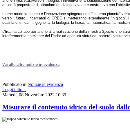
anche l’Irea. Attraverso l’impegno, l’inventiva e la collaborazione dei ricerca
attualità proposte e di stimolare un dialogo vivace e costruttivo con l’obietti
In che modo la ricerca e l’innovazione spingeranno il “sistema pianeta” vers
verso il futuro, i ricercatori di CREO si metteranno letteralmente “in gioco”.
quali la chimica, l’ingegneria, la biologia, la fisica, la matematica, la medicin
L’Irea ha collaborato anche alla realizzazione della
mostra
Spazio
che sarà
interferometria satellitare del Radar ad apertura sintetica, porterà i visitato
Vai alle altre notizie in evidenza
Pubblicato in
Notizie in evidenza
Leggi tutto...
Martedì, 08 Novembre 2022 10:39
Misurare il contenuto idrico del suolo dall