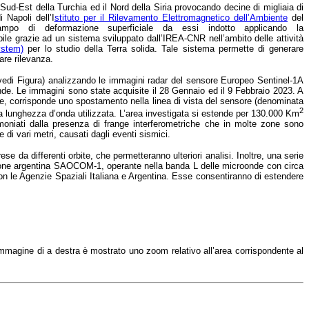
Sud-Est della Turchia ed il Nord della Siria provocando decine di migliaia di
di Napoli
dell’I
stituto per il Rilevamento Elettromagnetico dell’Ambiente
del
ampo di deformazione superficiale da essi indotto applicando la
bile grazie ad un sistema sviluppato dall’IREA-CNR nell’ambito delle attività
ystem)
per lo studio della Terra solida. Tale sistema permette di generare
are rilevanza.
 vedi Figura) analizzando le immagini radar del sensore Europeo Sentinel-1A
de. Le immagini sono state acquisite il 28 Gennaio ed il 9 Febbraio 2023. A
ore, corrisponde uno spostamento nella linea di vista del sensore (denominata
2
lla lunghezza d’onda utilizzata. L’area investigata si estende per 130.000 Km
timoniati dalla presenza di frange interferometriche che in molte zone sono
di vari metri, causati dagli eventi sismici.
e da differenti orbite, che permetteranno ulteriori analisi. Inoltre, una serie
lazione argentina SAOCOM-1, operante nella banda L delle microonde con circa
n le Agenzie Spaziali Italiana e Argentina. Esse consentiranno di estendere
immagine di a destra è mostrato uno zoom relativo all’area corrispondente al