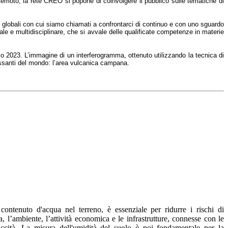
uro Remoto, la rete CREO si popone di coinvolgere il pubblico sulle tematiche di
e globali con cui siamo chiamati a confrontarci di continuo e con uno sguardo
male e multidisciplinare, che si avvale delle qualificate competenze in materie
io 2023. L’immagine di un interferogramma, ottenuto utilizzando la tecnica di
teressanti del mondo: l’area vulcanica campana.
contenuto d'acqua nel terreno, è essenziale per ridurre i rischi di
 l’ambiente, l’attività economica e le infrastrutture, connesse con le
ccità. La misura dell'umidità del suolo è poi fondamentale per la