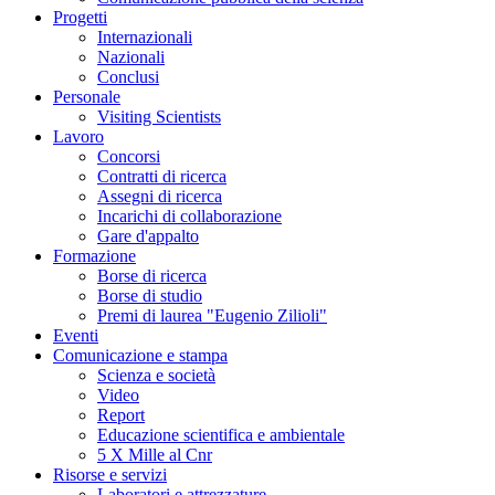
Progetti
Internazionali
Nazionali
Conclusi
Personale
Visiting Scientists
Lavoro
Concorsi
Contratti di ricerca
Assegni di ricerca
Incarichi di collaborazione
Gare d'appalto
Formazione
Borse di ricerca
Borse di studio
Premi di laurea "Eugenio Zilioli"
Eventi
Comunicazione e stampa
Scienza e società
Video
Report
Educazione scientifica e ambientale
5 X Mille al Cnr
Risorse e servizi
Laboratori e attrezzature