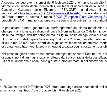
A seguito dei due eventi sismici del 6 febbraio 2023 che hanno sconvolto il 
vittime e causando danni incalcolabili, un team di ricercatori della sede 
Consiglio Nazionale delle Ricerche (IREA-CNR) ha rilevato il c
tecnica
della
Interferometria SAR Differenziale
(DInSAR)
.
Ciò è stato possi
dell’infrastruttura di ricerca Europea
EPOS (European Plate Observing S
prodotti DInSAR in maniera automatica a seguito di eventi sismici di particol
In particolare, è stato generato un interferogramma del sisma (co-sismico,
che opera alla lunghezza d’onda di circa 5.6 cm nella banda C delle microon
ciascuna “frangia” dell’interferogramma in Figura, ossia ad ogni ciclo di col
LOS, acronimo dell’inglese “line of sight”) di circa 2.8 cm, pari alla metà de
di cui circa 35.000 sono affetti da significativi fenomeni deformativi tes
estremamente fitte (vedi lo zoom in Figura) a causa degli spostamenti, anche 
Nei prossimi giorni sono attese nuove immagini del sensore Sentinel-1A, ripres
di acquisizioni di immagini radar effettuate dai sensori radar della costel
23 cm di lunghezza d’onda, sono già state programmate in collaborazione co
A.
us
del 28 Gennaio e del 9 Febbraio 2023 effettuate lungo orbite ascendenti; nell’
nti simici di magnitudo 7.8 e 7.5 avvenuti il 6 Febbraio 2023.