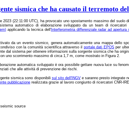
rgente sismica che ha causato il terremoto d
bre 2023 (22:11:00 UTC), ha provocato uno spostamento massimo del suolo di ci
 sistema automatico di elaborazione sviluppato da un team di ricercatori
tem)
applicando la tecnica dell'
Interferometria differenziale radar ad apertura
attivato da un evento sismico, genera automaticamente una mappa dello spos
ndiviso con la comunità scientifica attraverso il
portale dati EPOS
per ulte
e dal sistema per ottenere informazioni sulla sorgente sismica che ha origina
on uno scorrimento massimo di circa 1,7 m, come mostrato in Figura 2.
aborazione automatica sviluppato è ora possibile gettare nuova luce su feno
nziati che alle attività di prevenzione dei rischi.
rgente sismica sono disponibili
sul sito dell'INGV
e saranno presto integrate ne
ente pubblicazione
realizzata grazie al lavoro congiunto di ricercatori CNR-I