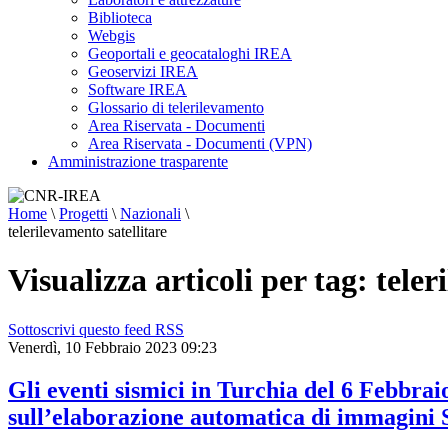
Biblioteca
Webgis
Geoportali e geocataloghi IREA
Geoservizi IREA
Software IREA
Glossario di telerilevamento
Area Riservata - Documenti
Area Riservata - Documenti (VPN)
Amministrazione trasparente
Home
\
Progetti
\
Nazionali
\
telerilevamento satellitare
Visualizza articoli per tag: teler
Sottoscrivi questo feed RSS
Venerdì, 10 Febbraio 2023 09:23
Gli eventi sismici in Turchia del 6 Febbrai
sull’elaborazione automatica di immagini 