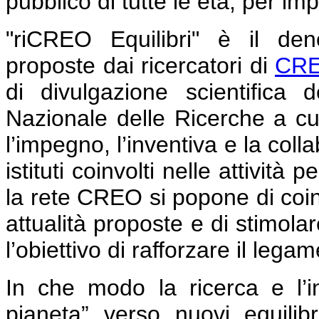
pubblico di tutte le età, per im
"riCREO Equilibri" è il den
proposte dai ricercatori d
i
CRE
di divulgazione scientifica d
Nazionale delle Ricerche a cui
l’impegno, l’inventiva e la colla
istituti coinvolti nelle attivit
la rete CREO si popone di coinv
attualità proposte e di stimola
l’obiettivo di rafforzare il lega
In che modo la ricerca e l’i
pianeta” verso nuovi equili