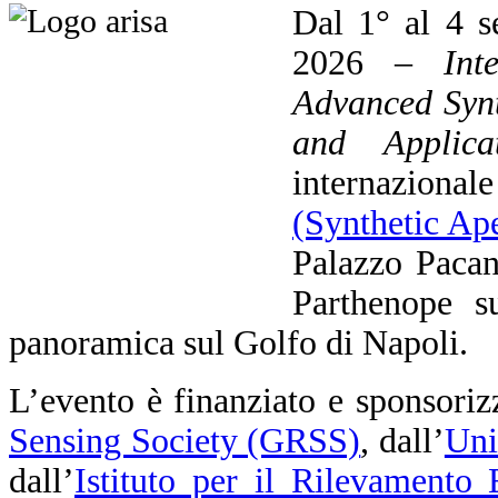
Dal 1° al 4 s
2026 –
Int
Advanced Synt
and Applicat
internaziona
(Synthetic Ap
Palazzo Pacan
Parthenope su
panoramica sul Golfo di Napoli.
L’evento è finanziato e sponsoriz
Sensing Society (GRSS)
, dall’
Uni
dall’
Istituto per il Rilevamento