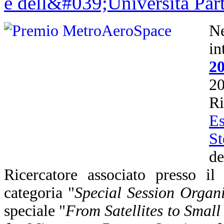
N
i
2
2
R
Es
St
d
Ricercatore associato presso i
categoria "
Special Session Organi
speciale "
From Satellites to Smal