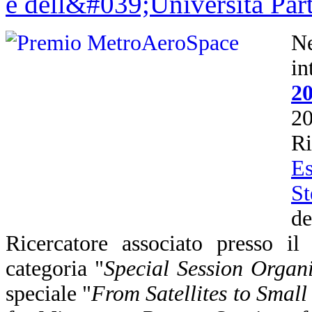
N
i
2
2
R
Es
St
d
Ricercatore associato presso i
categoria "
Special Session Organi
speciale "
From Satellites to Smal