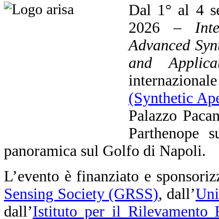
Dal 1° al 4 s
2026 –
Int
Advanced Synt
and Applicat
internaziona
(Synthetic Ap
Palazzo Pacan
Parthenope su
panoramica sul Golfo di Napoli.
L’evento è finanziato e sponsoriz
Sensing Society (GRSS)
, dall’
Uni
dall’
Istituto per il Rilevamento