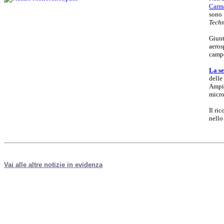
Carm
sono 
Techn
Giunt
aeros
campo
La se
delle
Ampio
micro
Il ri
nello
Vai alle altre notizie in evidenza