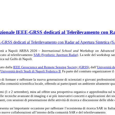
azionale IEEE-GRSS dedicati al Telerilevamento con R
terrà a Napoli ARISA 2026 –
International School and Workshop on Advanced 
cato al telerilevamento
SAR (Synthetic Aperture Radar)
. La sede del workshop sa
ica sul Golfo di Napoli.
zato dalla
IEEE Geoscience and Remote Sensing Society (GRSS)
, dall’
Università d
’
Università degli Studi di Napoli Federico II
. Fa parte del comitato organizzatore il
i formare e rafforzare la nuova generazione di scienziati e giovani professionisti 
ella comunità scientifica locale, offrendo ai partecipanti un ambiente altamente qua
orni (1 e 2 settembre), mira ad offrire una prospettiva organica e approfondita su
alle tecniche avanzate di imaging e ai più innovativi concetti e applicazioni dei sis
panti, con sessioni di presentazione delle attività di ricerca e discussione delle sfi
esenta un’importante occasione per rafforzare l’ecosistema di ricerca SAR in Italia 
do nuove collaborazioni all’interno della comunità SAR e del telerilevamento.