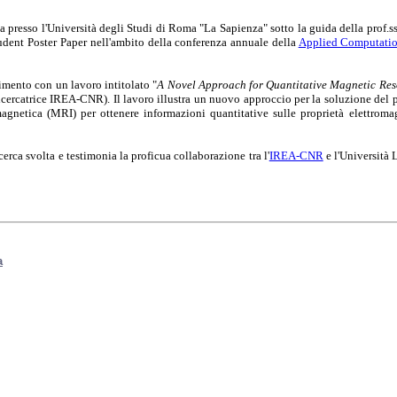
a presso l'Università degli Studi di Roma "La Sapienza" sotto la guida della prof.
tudent Poster Paper nell'ambito della conferenza annuale della
Applied Computatio
imento con un lavoro intitolato "
A Novel Approach for Quantitative Magnetic Res
cercatrice IREA-CNR). Il lavoro illustra un nuovo approccio per la soluzione del p
magnetica (MRI) per ottenere informazioni quantitative sulle proprietà elettromag
icerca svolta e testimonia la proficua collaborazione tra l'
IREA-CNR
e l'Università
a