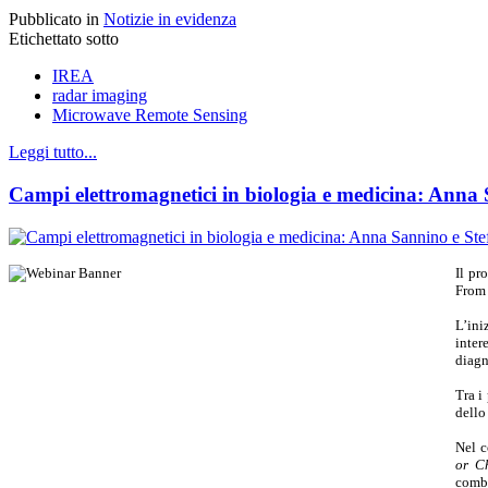
Pubblicato in
Notizie in evidenza
Etichettato sotto
IREA
radar imaging
Microwave Remote Sensing
Leggi tutto...
Campi elettromagnetici in biologia e medicina: Anna
Il pr
From 
L’ini
inter
diagn
Tra i
dello
Nel c
or C
combi