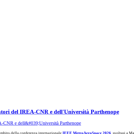
tori del IREA-CNR e dell'Università Parthenope
ambito della conferenza internazionale
IEEE MetroAeroSpace 2026
, svoltasi a M