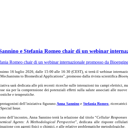
 Sannino e Stefania Romeo chair di un webinar intern
ossimo 16 luglio 2026, dalle 15:00 alle 16:30 (CEST), si terrà il webinar interna
Mechanisms to Biomedical Applications”, promosso dalla rivista scientifica
Bioen
ziativa sarà dedicata alle più recenti ricerche sulle interazioni tra campi elettrici, 
esse sia per la comprensione dei potenziali effetti sulla salute associati alle nuo
ostiche e terapeutiche.
 protagonisti dell’iniziativa figurano
Anna Sannino
e
Stefania Romeo
, ricercatric
 Special Issue.
orso dell’incontro, Anna Sannino terrà la relazione dal titolo “
Cellular Responses
hemical Agents: A Methodological Perspective
”, dedicata alle risposte cellula
nazione con agenti fisici o chimici, e alle relative problematiche metodologiche.