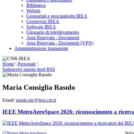
Biblioteca
Webgis
Geoportali e geocataloghi IREA
Geoservizi IREA
Software IREA
Glossario di telerilevamento
Area Riservata - Documenti
Area Riservata - Documenti (VPN)
Amministrazione trasparente
Home
\
Personale
\
Sottoscrivi questo feed RSS
Maria Consiglia Rasulo
Email:
rasulo.mc@irea.cnr.it
IEEE MetroAeroSpace 2026: riconoscimento a ricerca
Nell'