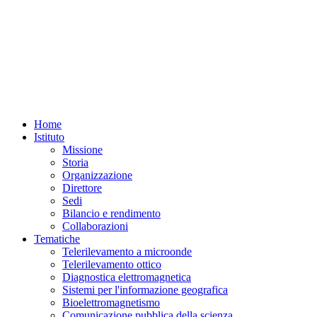
REQUISITI
REQUISITI
SPECIFICI
SPECIFICI
Home
Istituto
Missione
Storia
Organizzazione
Direttore
Sedi
Bilancio e rendimento
Collaborazioni
Tematiche
Telerilevamento a microonde
Telerilevamento ottico
Diagnostica elettromagnetica
Sistemi per l'informazione geografica
Bioelettromagnetismo
Comunicazione pubblica della scienza