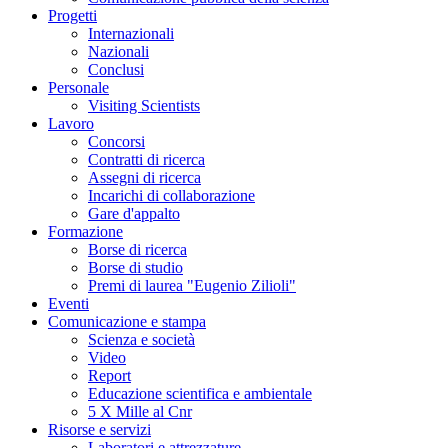
Progetti
Internazionali
Nazionali
Conclusi
Personale
Visiting Scientists
Lavoro
Concorsi
Contratti di ricerca
Assegni di ricerca
Incarichi di collaborazione
Gare d'appalto
Formazione
Borse di ricerca
Borse di studio
Premi di laurea "Eugenio Zilioli"
Eventi
Comunicazione e stampa
Scienza e società
Video
Report
Educazione scientifica e ambientale
5 X Mille al Cnr
Risorse e servizi
Laboratori e attrezzature