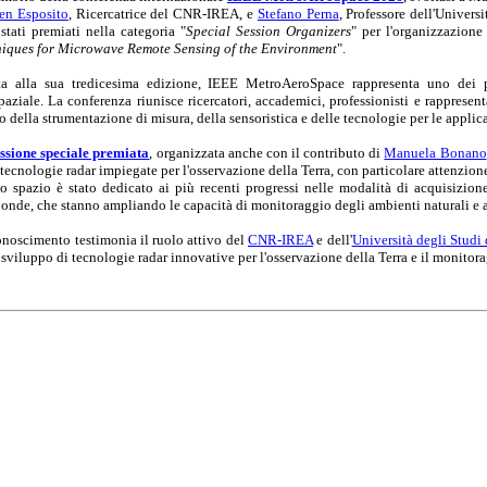
en Esposito
, Ricercatrice del CNR-IREA, e
Stefano Perna
, Professore dell'Univer
stati premiati nella categoria "
Special Session Organizers
" per l'organizzazione
iques for Microwave Remote Sensing of the Environment
".
a alla sua tredicesima edizione, IEEE MetroAeroSpace rappresenta uno dei pri
paziale. La conferenza riunisce ricercatori, accademici, professionisti e rappresen
 della strumentazione di misura, della sensoristica e delle tecnologie per le applic
ssione speciale premiata
, organizzata anche con il contributo di
Manuela Bonano
 tecnologie radar impiegate per l'osservazione della Terra, con particolare attenzione 
 spazio è stato dedicato ai più recenti progressi nelle modalità di acquisizione
onde, che stanno ampliando le capacità di monitoraggio degli ambienti naturali e an
conoscimento testimonia il ruolo attivo del
CNR-IREA
e dell'
Università degli Studi
 sviluppo di tecnologie radar innovative per l'osservazione della Terra e il monitor