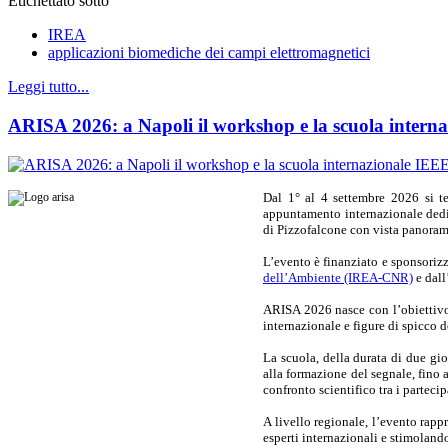
Etichettato sotto
IREA
applicazioni biomediche dei campi elettromagnetici
Leggi tutto...
ARISA 2026: a Napoli il workshop e la scuola intern
Dal 1° al 4 settembre 2026 si 
appuntamento internazionale dedi
di Pizzofalcone con vista panoram
L’evento è finanziato e sponsoriz
dell’Ambiente (IREA-CNR)
e dall
ARISA 2026 nasce con l’obiettivo d
internazionale e figure di spicco d
La scuola, della durata di due gi
alla formazione del segnale, fino 
confronto scientifico tra i parteci
A livello regionale, l’evento rappr
esperti internazionali e stimolan