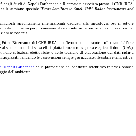
sità degli Studi di Napoli Parthenope e Ricercatore associato presso il CNR-IREA,
 della sessione speciale "
From Satellites to Small UAV: Radar Instruments and
ncipali appuntamenti internazionali dedicati alla metrologia per il settore
tanti dell'industria per promuovere il confronto sulle più recenti innovazioni nel
azioni aerospaziali.
, Primo Ricercatore del CNR-IREA, ha offerto una panoramica sullo stato dell'arte
ai sistemi installati su satelliti, piattaforme aerotrasportate e piccoli droni (UAV).
, nelle soluzioni elettroniche e nelle tecniche di elaborazione dei dati radar a
tropizzati, rendendo le osservazioni sempre più accurate, flessibili e tempestive.
 di Napoli Parthenope
nella promozione del confronto scientifico internazionale e
aggio dell'ambiente.