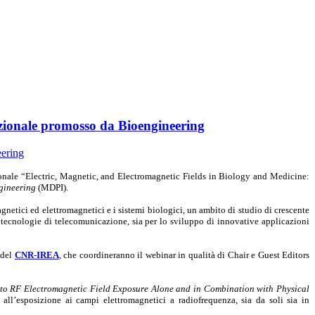
azionale promosso da Bioengineering
zionale “Electric, Magnetic, and Electromagnetic Fields in Biology and Medicine:
gineering
(MDPI).
magnetici ed elettromagnetici e i sistemi biologici, un ambito di studio di crescente
ve tecnologie di telecomunicazione, sia per lo sviluppo di innovative applicazioni
i del
CNR-IREA
, che coordineranno il webinar in qualità di Chair e Guest Editors
 to RF Electromagnetic Field Exposure Alone and in Combination with Physical
ri all’esposizione ai campi elettromagnetici a radiofrequenza, sia da soli sia in