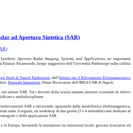
adar ad Apertura Sintetica (SAR)
Synthetic Aperture Radar Imaging, Systems, and Applications
, un importante
rà Palazzo Pacanowski, luogo suggestivo dell’Università Parthenope sulla collina
egli Studi di Napoli Parthenope
, dall’
Istituto per il Rilevamento Elettromagnetico
 dott.
Pasquale Imperatore
, Primo Ricercatore dell’IREA-CNR di Napoli.
nel settore SAR. Tra i docenti della scuola saranno presenti scienziati di rilievo
lificato e multidisciplinare.
l telerilevamento SAR a microonde, spaziando dalla modellistica elettromagnetica,
temi radar. A seguire, un workshop di due giorni (3 e 4 settembre) sarà dedicato al
de emergenti e delle applicazioni SAR.
e in Europa, favorendo le interazioni tra istituzioni locali, giovani ricercatori ed