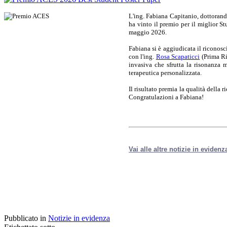
L'ing. Fabiana Capitanio, dottorand
ha vinto il premio per il miglior S
maggio 2026.
Fabiana si è aggiudicata il riconosc
con l'ing.
Rosa Scapaticci
(Prima Ri
invasiva che sfrutta la risonanza 
terapeutica personalizzata.
Il risultato premia la qualità della r
Congratulazioni a Fabiana!
Vai alle altre notizie in evidenz
Pubblicato in
Notizie in evidenza