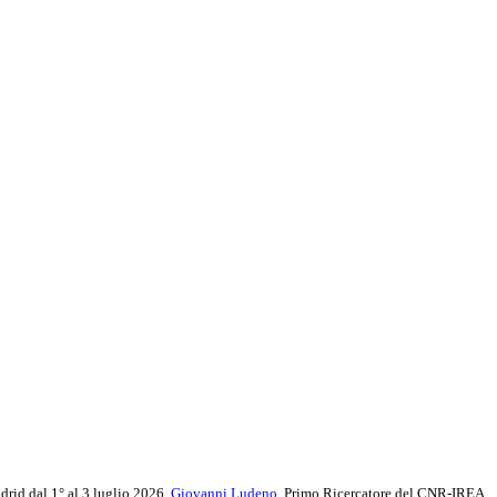
adrid dal 1° al 3 luglio 2026,
Giovanni Ludeno
, Primo Ricercatore del CNR-IREA,