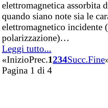
elettromagnetica assorbita 
quando siano note sia le car
elettromagnetico incidente 
polarizzazione)…
Leggi tutto...
«
Inizio
Prec.
1
2
3
4
Succ.
Fine
Pagina 1 di 4