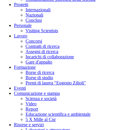
Progetti
Internazionali
Nazionali
Conclusi
Personale
Visiting Scientists
Lavoro
Concorsi
Contratti di ricerca
Assegni di ricerca
Incarichi di collaborazione
Gare d'appalto
Formazione
Borse di ricerca
Borse di studio
Premi di laurea "Eugenio Zilioli"
Eventi
Comunicazione e stampa
Scienza e società
Video
Report
Educazione scientifica e ambientale
5 X Mille al Cnr
Risorse e servizi
Laboratori e attrezzature